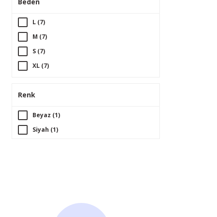
Beden
L (7)
M (7)
S (7)
XL (7)
XS (6)
Renk
XXL (1)
Beyaz (1)
Siyah (1)