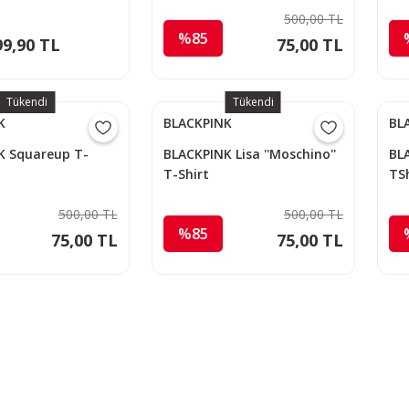
500,00 TL
%85
99,90 TL
75,00 TL
Tükendi
Tükendi
K
BLACKPINK
BL
K Squareup T-
BLACKPINK Lisa ''Moschino''
BLA
T-Shirt
TSh
500,00 TL
500,00 TL
%85
75,00 TL
75,00 TL