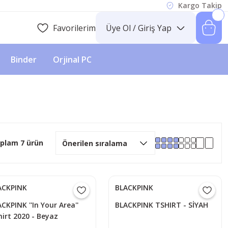
Kargo Takip
Favorilerim
Üye Ol / Giriş Yap
Binder
Orjinal PC
plam 7 ürün
ACKPINK
BLACKPINK
CKPINK ''In Your Area''
BLACKPINK TSHIRT - SİYAH
irt 2020 - Beyaz