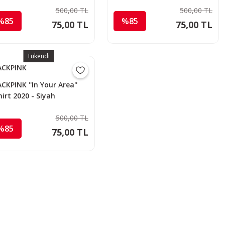
500,00 TL
500,00 TL
%85
%85
75,00 TL
75,00 TL
Tükendi
ACKPINK
CKPINK ''In Your Area''
irt 2020 - Siyah
500,00 TL
%85
75,00 TL