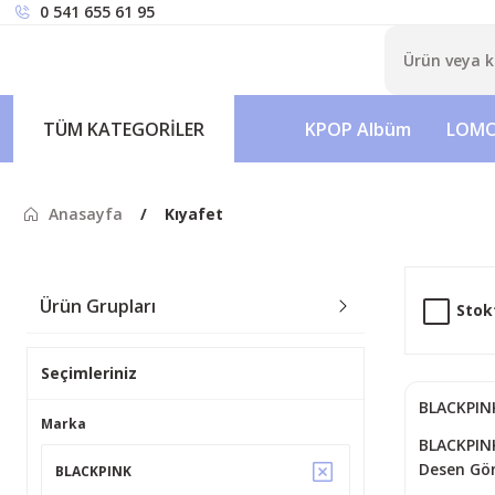
0 541 655 61 95
TÜM KATEGORİLER
KPOP Albüm
LOMO
Anasayfa
Kıyafet
Ürün Grupları
Stok
Seçimleriniz
BLACKPIN
Marka
BLACKPIN
Desen Gö
BLACKPINK