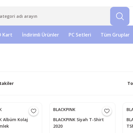
 Kart
İndirimli Ürünler
PC Setleri
Tüm Gruplar
takiler
To
K
BLACKPINK
BL
K Albüm Kolaj
BLACKPINK Siyah T-Shirt
BLA
mlek
2020
TSh