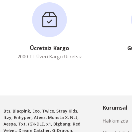
WayV (1)
Ücretsiz Kargo
G
2000 TL Üzeri Kargo Ücretsiz
Kurumsal
Bts, Blacpink, Exo, Twice, Stray Kids,
Itzy, Enhypen, Ateez, Monsta X, Nct,
Hakkımızda
Aespa, Txt, (G)I-DLE, x1, Bigbang, Red
Velvet, Dream Catcher, G-Dragon,