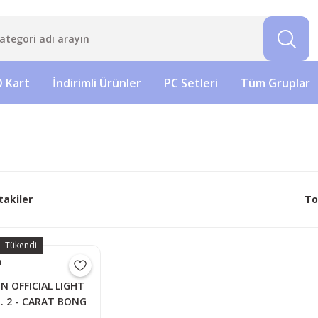
 Kart
İndirimli Ürünler
PC Setleri
Tüm Gruplar
takiler
To
Tükendi
n
N OFFICIAL LIGHT
. 2 - CARAT BONG