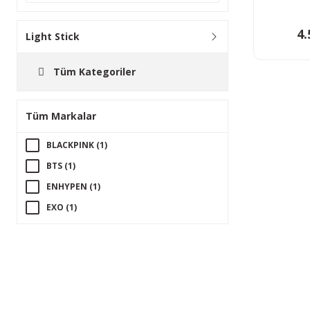
4.
Light Stick
Tüm Kategoriler
Tüm Markalar
BLACKPINK (1)
BTS (1)
ENHYPEN (1)
EXO (1)
i-dle (1)
NCT (1)
Seventeen (1)
STRAY KIDS (1)