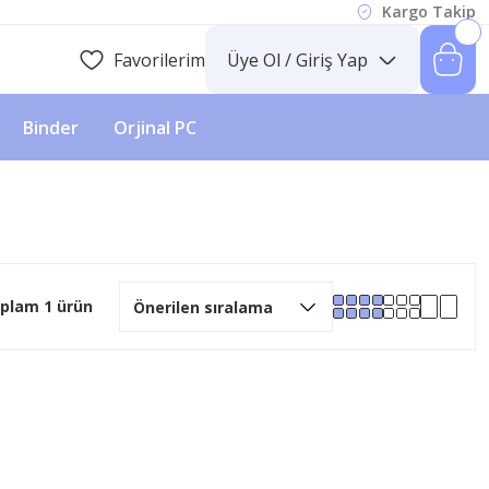
Kargo Takip
Favorilerim
Üye Ol / Giriş Yap
Binder
Orjinal PC
plam 1 ürün