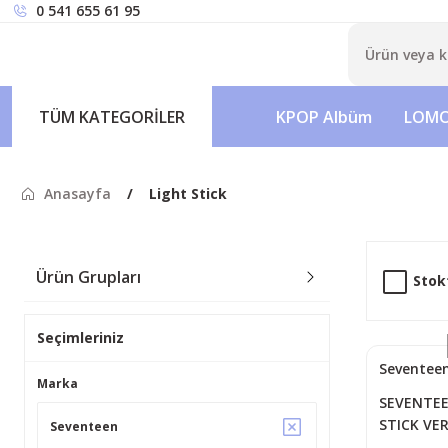
0 541 655 61 95
TÜM KATEGORİLER
KPOP Albüm
LOMO
Anasayfa
Light Stick
Ürün Grupları
Stok
Seçimleriniz
Seventee
Marka
SEVENTEE
STICK VER
Seventeen