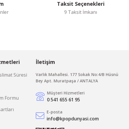
im
Taksit Seçenekleri
nler
9 Taksit İmkanı
zmetleri
İletişim
limat Süresi
Varlık Mahallesi. 177 Sokak No:4/B Hüsnü
Bey Apt. Muratpaşa / ANTALYA
Müşteri Hizmetleri
rim Formu
0 541 655 61 95
Şartları
E-posta
info@kpopdunyasi.com