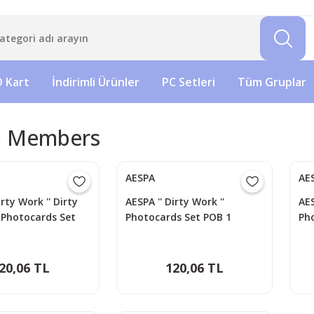
 Kart
İndirimli Ürünler
PC Setleri
Tüm Gruplar
a Members
AESPA
AE
irty Work '' Dirty
AESPA '' Dirty Work ''
AES
 Photocards Set
Photocards Set POB 1
Ph
20,06 TL
120,06 TL