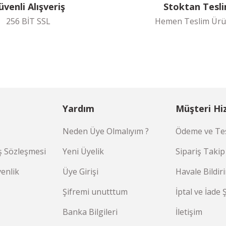
üvenli Alışveriş
Stoktan Tesl
256 BİT SSL
Hemen Teslim Ürü
Yardım
Müşteri Hi
Neden Üye Olmalıyım ?
Ödeme ve Tes
ş Sözleşmesi
Yeni Üyelik
Sipariş Takip
venlik
Üye Girişi
Havale Bildi
Şifremi unutttum
İptal ve İade 
Banka Bilgileri
İletişim