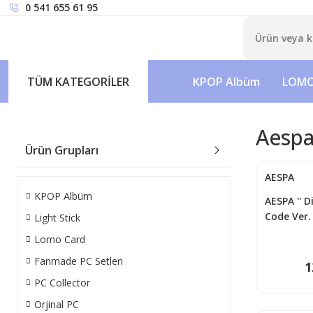
0 541 655 61 95
TÜM KATEGORİLER
KPOP Albüm
LOMO
Aesp
Ürün Grupları
AESPA
KPOP Albüm
AESPA '' D
Code Ver.
Light Stick
Lomo Card
Fanmade PC Setleri
1
PC Collector
Orjinal PC