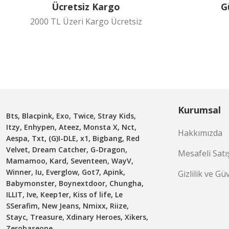
Ücretsiz Kargo
G
2000 TL Üzeri Kargo Ücretsiz
Kurumsal
Bts, Blacpink, Exo, Twice, Stray Kids,
Itzy, Enhypen, Ateez, Monsta X, Nct,
Hakkımızda
Aespa, Txt, (G)I-DLE, x1, Bigbang, Red
Velvet, Dream Catcher, G-Dragon,
Mesafeli Satı
Mamamoo, Kard, Seventeen, WayV,
Winner, Iu, Everglow, Got7, Apink,
Gizlilik ve Gü
Babymonster, Boynextdoor, Chungha,
ILLIT, Ive, Keep1er, Kiss of life, Le
SSerafim, New Jeans, Nmixx, Riize,
Stayc, Treasure, Xdinary Heroes, Xikers,
Zerobaseone