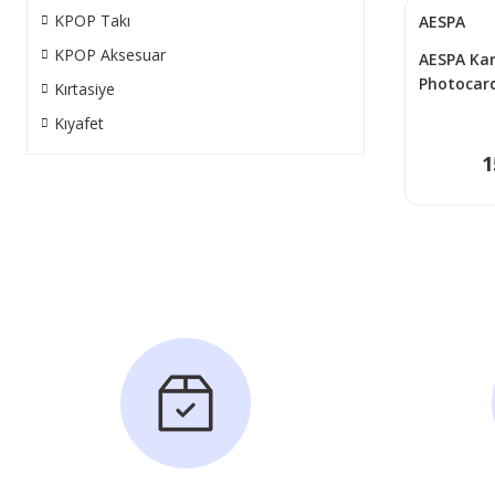
KPOP Takı
AESPA
KPOP Aksesuar
AESPA Kari
Photocard
Kırtasiye
Kıyafet
1