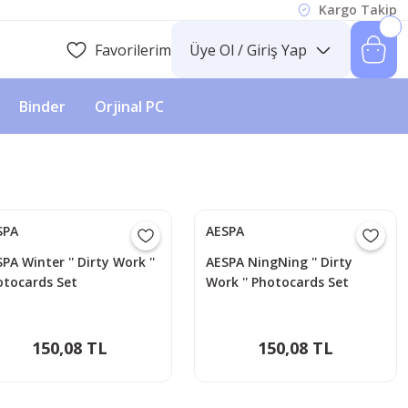
Kargo Takip
Favorilerim
Üye Ol / Giriş Yap
Binder
Orjinal PC
SPA
AESPA
PA Winter '' Dirty Work ''
AESPA NingNing '' Dirty
otocards Set
Work '' Photocards Set
150,08 TL
150,08 TL