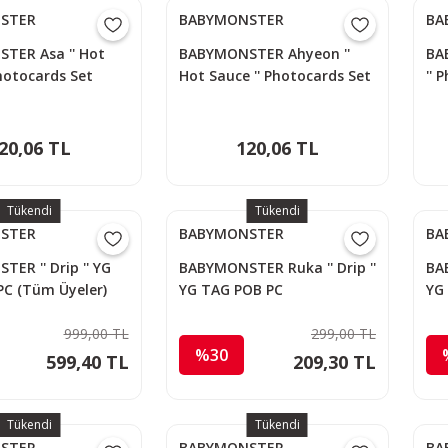
STER
BABYMONSTER
BA
TER Asa '' Hot
BABYMONSTER Ahyeon ''
BA
Photocards Set
Hot Sauce '' Photocards Set
'' 
20,06 TL
120,06 TL
Tükendi
Tükendi
STER
BABYMONSTER
BA
ER '' Drip '' YG
BABYMONSTER Ruka '' Drip ''
BAB
C (Tüm Üyeler)
YG TAG POB PC
YG
999,00 TL
299,00 TL
%30
599,40 TL
209,30 TL
Tükendi
Tükendi
STER
BABYMONSTER
BA