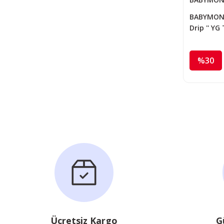
BABYMONS
Drip '' Y
%30
Ücretsiz Kargo
G