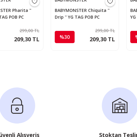
TER Pharita ''
BABYMONSTER Chiquita ''
BAB
G TAG POB PC
Drip '' YG TAG POB PC
YG
299,00 TL
299,00 TL
%30
209,30 TL
209,30 TL
üvenli Alışveriş
Stoktan Tesl