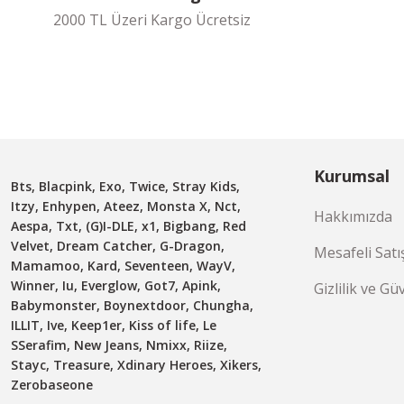
2000 TL Üzeri Kargo Ücretsiz
Kurumsal
Bts, Blacpink, Exo, Twice, Stray Kids,
Itzy, Enhypen, Ateez, Monsta X, Nct,
Hakkımızda
Aespa, Txt, (G)I-DLE, x1, Bigbang, Red
Velvet, Dream Catcher, G-Dragon,
Mesafeli Satı
Mamamoo, Kard, Seventeen, WayV,
Winner, Iu, Everglow, Got7, Apink,
Gizlilik ve Gü
Babymonster, Boynextdoor, Chungha,
ILLIT, Ive, Keep1er, Kiss of life, Le
SSerafim, New Jeans, Nmixx, Riize,
Stayc, Treasure, Xdinary Heroes, Xikers,
Zerobaseone