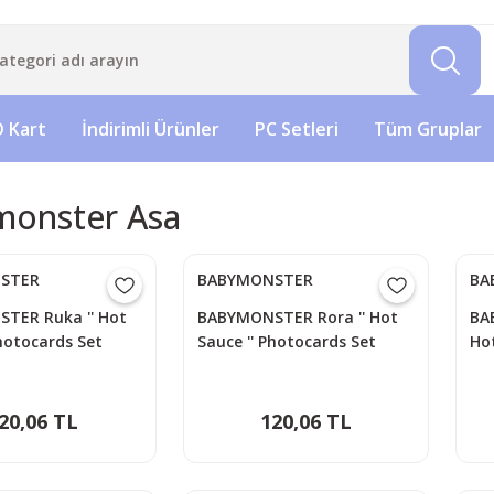
 Kart
İndirimli Ürünler
PC Setleri
Tüm Gruplar
onster Asa
STER
BABYMONSTER
BA
TER Ruka '' Hot
BABYMONSTER Rora '' Hot
BA
Photocards Set
Sauce '' Photocards Set
Hot
20,06 TL
120,06 TL