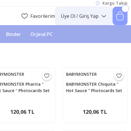
Kargo Takip
Favorilerim
Üye Ol / Giriş Yap
Binder
Orjinal PC
BYMONSTER
BABYMONSTER
BYMONSTER Pharita ''
BABYMONSTER Chiquita ''
 Sauce '' Photocards Set
Hot Sauce '' Photocards Set
120,06 TL
120,06 TL