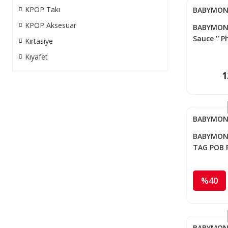
KPOP Takı
BABYMON
KPOP Aksesuar
BABYMONS
Sauce '' 
Kırtasiye
Kıyafet
1
BABYMON
BABYMONST
TAG POB P
%40
BABYMON