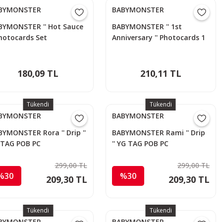
BYMONSTER
BABYMONSTER
BYMONSTER '' Hot Sauce
BABYMONSTER '' 1st
Photocards Set
Anniversary '' Photocards 1
180,09 TL
210,11 TL
Tükendi
Tükendi
BYMONSTER
BABYMONSTER
YMONSTER Rora '' Drip ''
BABYMONSTER Rami '' Drip
 TAG POB PC
'' YG TAG POB PC
299,00 TL
299,00 TL
%30
%30
209,30 TL
209,30 TL
Tükendi
Tükendi
BYMONSTER
BABYMONSTER