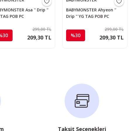
YMONSTER Asa '' Drip ''
BABYMONSTER Ahyeon ''
 TAG POB PC
Drip '' YG TAG POB PC
299,00 TL
299,00 TL
%30
%30
209,30 TL
209,30 TL
im
Taksit Seçenekleri