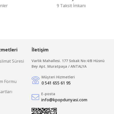
nler
9 Taksit İmkanı
zmetleri
İletişim
limat Süresi
Varlık Mahallesi. 177 Sokak No:4/B Hüsnü
Bey Apt. Muratpaşa / ANTALYA
Müşteri Hizmetleri
rim Formu
0 541 655 61 95
Şartları
E-posta
info@kpopdunyasi.com