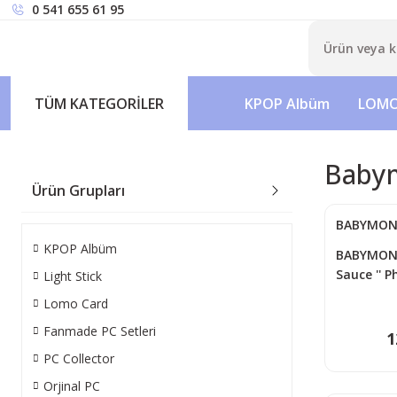
0 541 655 61 95
TÜM KATEGORİLER
KPOP Albüm
LOMO
Babym
Ürün Grupları
BABYMON
KPOP Albüm
BABYMONS
Sauce '' 
Light Stick
Lomo Card
Fanmade PC Setleri
1
PC Collector
Orjinal PC