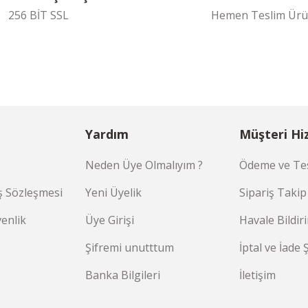
256 BİT SSL
Hemen Teslim Ürü
Yardım
Müşteri Hi
Neden Üye Olmalıyım ?
Ödeme ve Tes
ş Sözleşmesi
Yeni Üyelik
Sipariş Takip
venlik
Üye Girişi
Havale Bildi
Şifremi unutttum
İptal ve İade 
Banka Bilgileri
İletişim