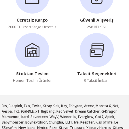
Ücretsiz Kargo
Güvenli Alışveriş
2000 TL Üzeri Kargo Ücretsiz
256 BİT SSL
Stoktan Teslim
Taksit Seçenekleri
Hemen Teslim Ürünler
9 Taksit İmkanı
Bts, Blacpink, Exo, Twice, Stray Kids, Itzy, Enhypen, Ateez, Monsta X, Nct,
Aespa, Txt, (G)I-DLE, x1, Bigbang, Red Velvet, Dream Catcher, G-Dragon,
Mamamoo, Kard, Seventeen, WayV, Winner, Iu, Everglow, Got7, Apink,
Babymonster, Boynextdoor, Chungha, ILLIT, Ive, Keep1er, Kiss of life, Le
SSerafim, New Jeans, Nmixx, Riize, Stayc, Treasure, Xdinary Heroes, Xikers,