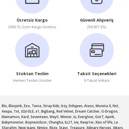
Ücretsiz Kargo
Güvenli Alışveriş
2000 TL Üzeri Kargo Ücretsiz
256 BİT SSL
Stoktan Teslim
Taksit Seçenekleri
Hemen Teslim Ürünler
9 Taksit İmkanı
Bts, Blacpink, Exo, Twice, Stray Kids, Itzy, Enhypen, Ateez, Monsta X, Nct,
Aespa, Txt, (G)I-DLE, x1, Bigbang, Red Velvet, Dream Catcher, G-Dragon,
Mamamoo, Kard, Seventeen, WayV, Winner, Iu, Everglow, Got7, Apink,
Babymonster, Boynextdoor, Chungha, ILLIT, Ive, Keep1er, Kiss of life, Le
SSerafim, New Jeans, Nmixx, Riize, Stayc, Treasure, Xdinary Heroes, Xikers,