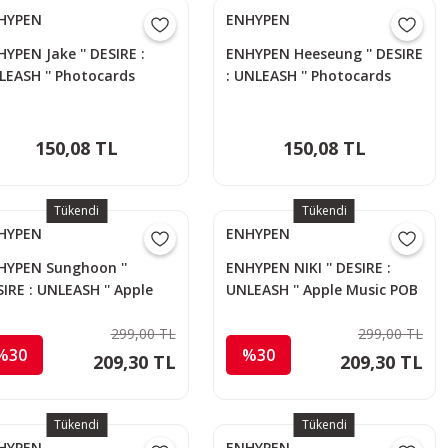
HYPEN
ENHYPEN
YPEN Jake '' DESIRE :
ENHYPEN Heeseung '' DESIRE
LEASH '' Photocards
: UNLEASH '' Photocards
150,08 TL
150,08 TL
Tükendi
Tükendi
HYPEN
ENHYPEN
HYPEN Sunghoon ''
ENHYPEN NIKI '' DESIRE :
IRE : UNLEASH '' Apple
UNLEASH '' Apple Music POB
sic POB PC
PC
299,00 TL
299,00 TL
%30
%30
209,30 TL
209,30 TL
Tükendi
Tükendi
HYPEN
ENHYPEN