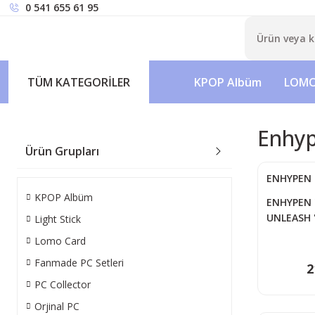
0 541 655 61 95
TÜM KATEGORİLER
KPOP Albüm
LOMO
Enhy
Ürün Grupları
ENHYPEN
KPOP Albüm
ENHYPEN '
UNLEASH '
Light Stick
POB 1
Lomo Card
Fanmade PC Setleri
2
PC Collector
Orjinal PC