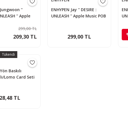
Jungwoon ''
ENHYPEN Jay '' DESIRE :
ENH
UNLEASH '' Apple
UNLEASH '' Apple Music POB
UN
B PC
PC
PC
299,00 TL
209,30 TL
299,00 TL
Tükendi
 Yön Baskılı
ı/Lomo Card Seti
28,48 TL