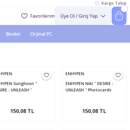
Kargo Takip
Favorilerim
Üye Ol / Giriş Yap
Binder
Orjinal PC
HYPEN
ENHYPEN
HYPEN Sunghoon ''
ENHYPEN Niki '' DESIRE :
IRE : UNLEASH ''
UNLEASH '' Photocards
otocards
150,08 TL
150,08 TL