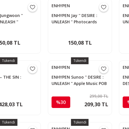
ENHYPEN
EN
Jungwoon ''
ENHYPEN Jay '' DESIRE :
ENH
UNLEASH ''
UNLEASH '' Photocards
UN
ds
50,08 TL
150,08 TL
Tükendi
Tükendi
ENHYPEN
EN
 THE SIN :
ENHYPEN Sunoo '' DESIRE :
EN
UNLEASH '' Apple Music POB
DES
PC
Mu
299,00 TL
%30
428,03 TL
209,30 TL
Tükendi
Tükendi
ENHYPEN
EN