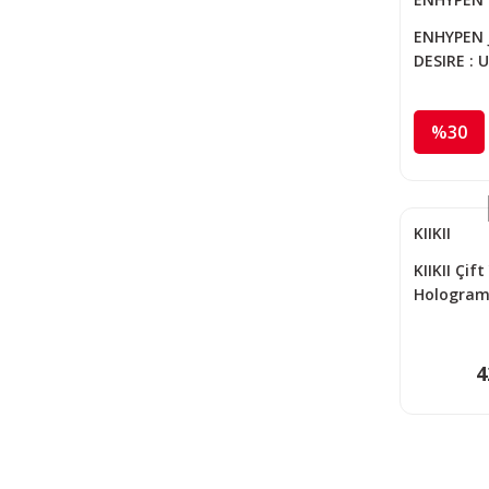
ENHYPEN 
DESIRE : 
Music PO
%30
KIIKII
KIIKII Çift
Holograml
4