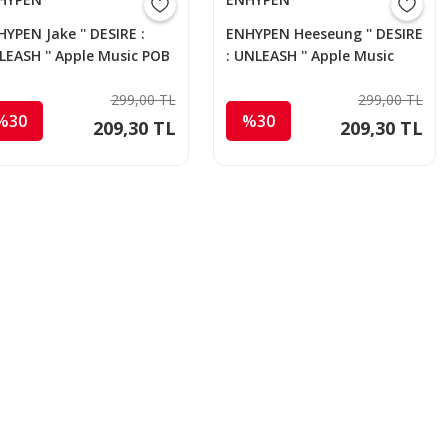
YPEN Jake '' DESIRE :
ENHYPEN Heeseung '' DESIRE
LEASH '' Apple Music POB
: UNLEASH '' Apple Music
POB PC
299,00 TL
299,00 TL
%30
%30
209,30 TL
209,30 TL