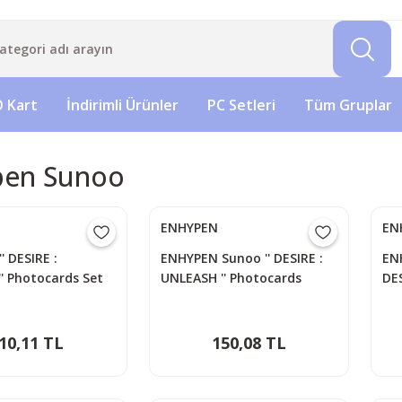
 Kart
İndirimli Ürünler
PC Setleri
Tüm Gruplar
pen Sunoo
ENHYPEN
EN
' DESIRE :
ENHYPEN Sunoo '' DESIRE :
EN
' Photocards Set
UNLEASH '' Photocards
DES
Ph
10,11 TL
150,08 TL