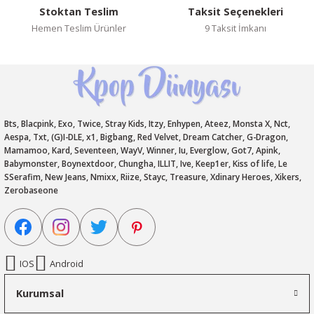
Stoktan Teslim
Taksit Seçenekleri
Hemen Teslim Ürünler
9 Taksit İmkanı
Bts, Blacpink, Exo, Twice, Stray Kids, Itzy, Enhypen, Ateez, Monsta X, Nct,
Aespa, Txt, (G)I-DLE, x1, Bigbang, Red Velvet, Dream Catcher, G-Dragon,
Mamamoo, Kard, Seventeen, WayV, Winner, Iu, Everglow, Got7, Apink,
Babymonster, Boynextdoor, Chungha, ILLIT, Ive, Keep1er, Kiss of life, Le
SSerafim, New Jeans, Nmixx, Riize, Stayc, Treasure, Xdinary Heroes, Xikers,
Zerobaseone
IOS
Android
Kurumsal