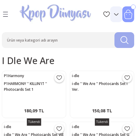
I Dle We Are
P1Harmony
i-dle
P1HARMONY '' KILLIN'IT ''
i-dle '' We Are '' Photocards Set I
Photocards Set 1
Ver.
180,09 TL
150,08 TL
Tükendi
Tükendi
i-dle
i-dle
i-dle '' We Are '' Photocards Set WE
i-dle '' We Are '' Photocards Set G