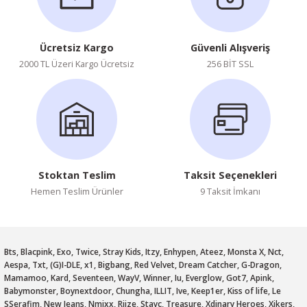
Ücretsiz Kargo
Güvenli Alışveriş
2000 TL Üzeri Kargo Ücretsiz
256 BİT SSL
Stoktan Teslim
Taksit Seçenekleri
Hemen Teslim Ürünler
9 Taksit İmkanı
Bts, Blacpink, Exo, Twice, Stray Kids, Itzy, Enhypen, Ateez, Monsta X, Nct,
Aespa, Txt, (G)I-DLE, x1, Bigbang, Red Velvet, Dream Catcher, G-Dragon,
Mamamoo, Kard, Seventeen, WayV, Winner, Iu, Everglow, Got7, Apink,
Babymonster, Boynextdoor, Chungha, ILLIT, Ive, Keep1er, Kiss of life, Le
SSerafim, New Jeans, Nmixx, Riize, Stayc, Treasure, Xdinary Heroes, Xikers,