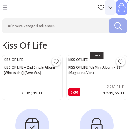
Kiss Of Life
Tükendi
KISS OF LIFE
KISS OF LIFE
KISS OF LIFE – 2nd Single Album
KISS OF LIFE 4th Mini Album – 224
[Who is she] (Awe Ver.)
(Magazine Ver.)
2.285,21 TL
%30
2.189,99 TL
1.599,65 TL