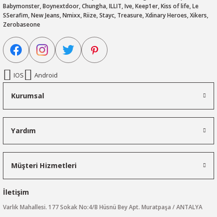
Babymonster, Boynextdoor, Chungha, ILLIT, Ive, Keep1er, Kiss of life, Le
SSerafim, New Jeans, Nmixx, Riize, Stayc, Treasure, Xdinary Heroes, Xikers,
Zerobaseone
IOS
Android
Kurumsal
Yardım
Müşteri Hizmetleri
İletişim
Varlık Mahallesi. 177 Sokak No:4/B Hüsnü Bey Apt. Muratpaşa / ANTALYA