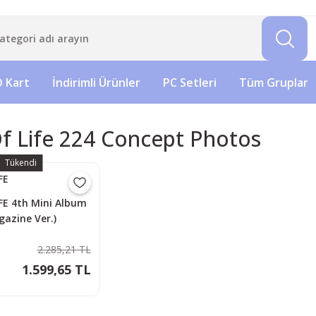
 Kart
İndirimli Ürünler
PC Setleri
Tüm Gruplar
Of Life 224 Concept Photos
Tükendi
FE
IFE 4th Mini Album
gazine Ver.)
2.285,21 TL
1.599,65 TL