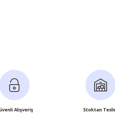
üvenli Alışveriş
Stoktan Tesl