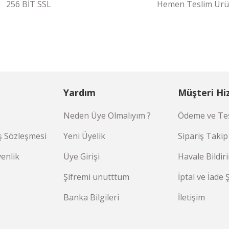
256 BİT SSL
Hemen Teslim Ürü
Yardım
Müşteri Hi
Neden Üye Olmalıyım ?
Ödeme ve Tes
ş Sözleşmesi
Yeni Üyelik
Sipariş Takip
venlik
Üye Girişi
Havale Bildi
Şifremi unutttum
İptal ve İade 
Banka Bilgileri
İletişim