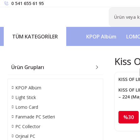
0 541 655 61 95
TÜM KATEGORİLER
KPOP Albüm
LOMO
Kiss 
Ürün Grupları
KISS OF LI
KPOP Albüm
KISS OF L
– 224 (Ma
Light Stick
Lomo Card
Fanmade PC Setleri
%30
PC Collector
Orjinal PC