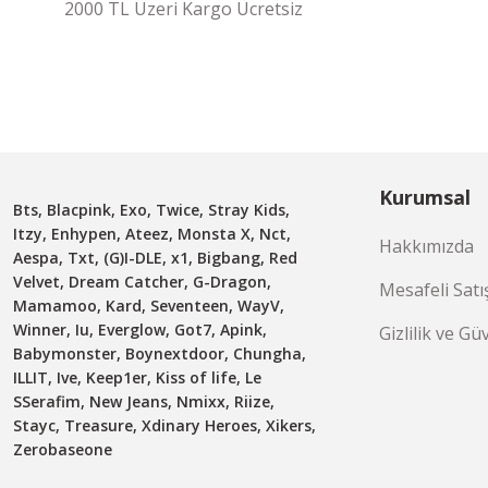
2000 TL Üzeri Kargo Ücretsiz
Kurumsal
Bts, Blacpink, Exo, Twice, Stray Kids,
Itzy, Enhypen, Ateez, Monsta X, Nct,
Hakkımızda
Aespa, Txt, (G)I-DLE, x1, Bigbang, Red
Velvet, Dream Catcher, G-Dragon,
Mesafeli Satı
Mamamoo, Kard, Seventeen, WayV,
Winner, Iu, Everglow, Got7, Apink,
Gizlilik ve Gü
Babymonster, Boynextdoor, Chungha,
ILLIT, Ive, Keep1er, Kiss of life, Le
SSerafim, New Jeans, Nmixx, Riize,
Stayc, Treasure, Xdinary Heroes, Xikers,
Zerobaseone