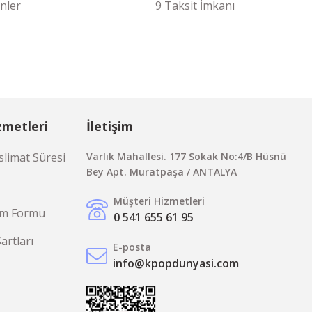
nler
9 Taksit İmkanı
zmetleri
İletişim
limat Süresi
Varlık Mahallesi. 177 Sokak No:4/B Hüsnü
Bey Apt. Muratpaşa / ANTALYA
Müşteri Hizmetleri
rim Formu
0 541 655 61 95
Şartları
E-posta
info@kpopdunyasi.com