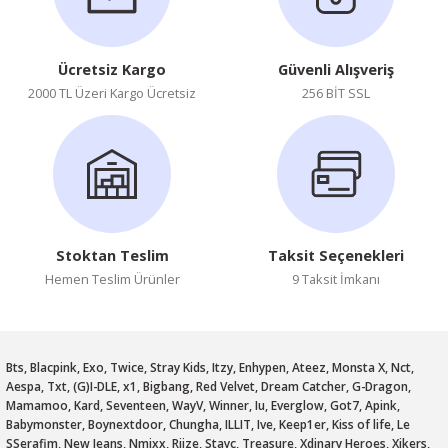
Ücretsiz Kargo
Güvenli Alışveriş
2000 TL Üzeri Kargo Ücretsiz
256 BİT SSL
Stoktan Teslim
Taksit Seçenekleri
Hemen Teslim Ürünler
9 Taksit İmkanı
Bts, Blacpink, Exo, Twice, Stray Kids, Itzy, Enhypen, Ateez, Monsta X, Nct,
Aespa, Txt, (G)I-DLE, x1, Bigbang, Red Velvet, Dream Catcher, G-Dragon,
Mamamoo, Kard, Seventeen, WayV, Winner, Iu, Everglow, Got7, Apink,
Babymonster, Boynextdoor, Chungha, ILLIT, Ive, Keep1er, Kiss of life, Le
SSerafim, New Jeans, Nmixx, Riize, Stayc, Treasure, Xdinary Heroes, Xikers,