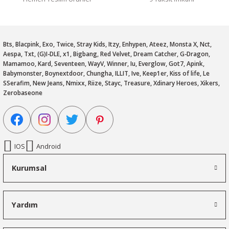
Bts, Blacpink, Exo, Twice, Stray Kids, Itzy, Enhypen, Ateez, Monsta X, Nct,
Aespa, Txt, (G)I-DLE, x1, Bigbang, Red Velvet, Dream Catcher, G-Dragon,
Mamamoo, Kard, Seventeen, WayV, Winner, Iu, Everglow, Got7, Apink,
Babymonster, Boynextdoor, Chungha, ILLIT, Ive, Keep1er, Kiss of life, Le
SSerafim, New Jeans, Nmixx, Riize, Stayc, Treasure, Xdinary Heroes, Xikers,
Zerobaseone
IOS
Android
Kurumsal
Yardım