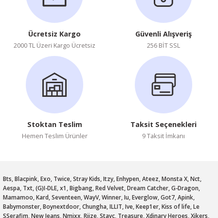
Ücretsiz Kargo
Güvenli Alışveriş
2000 TL Üzeri Kargo Ücretsiz
256 BİT SSL
Stoktan Teslim
Taksit Seçenekleri
Hemen Teslim Ürünler
9 Taksit İmkanı
Bts, Blacpink, Exo, Twice, Stray Kids, Itzy, Enhypen, Ateez, Monsta X, Nct,
Aespa, Txt, (G)I-DLE, x1, Bigbang, Red Velvet, Dream Catcher, G-Dragon,
Mamamoo, Kard, Seventeen, WayV, Winner, Iu, Everglow, Got7, Apink,
Babymonster, Boynextdoor, Chungha, ILLIT, Ive, Keep1er, Kiss of life, Le
SSerafim, New Jeans, Nmixx, Riize, Stayc, Treasure, Xdinary Heroes, Xikers,