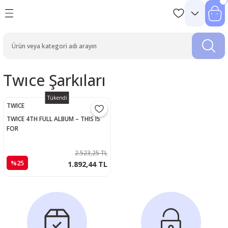
Twıce Şarkıları
Tükendi
TWICE
TWICE 4TH FULL ALBUM – THIS IS
FOR
2.523,25 TL
%25
1.892,44 TL