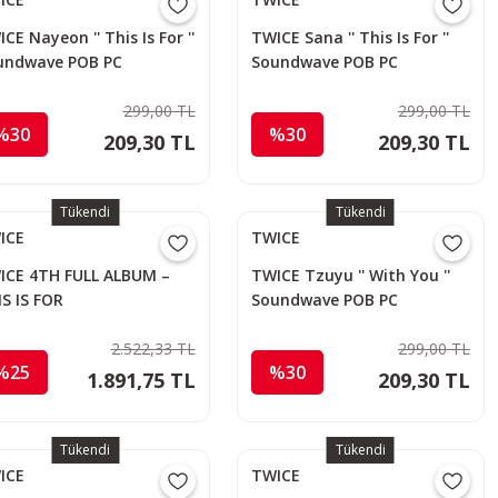
CE Nayeon '' This Is For ''
TWICE Sana '' This Is For ''
undwave POB PC
Soundwave POB PC
299,00 TL
299,00 TL
%30
%30
209,30 TL
209,30 TL
Tükendi
Tükendi
ICE
TWICE
ICE 4TH FULL ALBUM –
TWICE Tzuyu '' With You ''
S IS FOR
Soundwave POB PC
2.522,33 TL
299,00 TL
%25
%30
1.891,75 TL
209,30 TL
Tükendi
Tükendi
ICE
TWICE