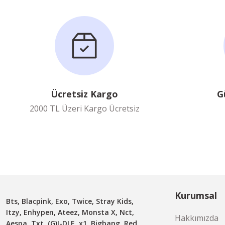
Ücretsiz Kargo
G
2000 TL Üzeri Kargo Ücretsiz
Kurumsal
Bts, Blacpink, Exo, Twice, Stray Kids,
Itzy, Enhypen, Ateez, Monsta X, Nct,
Hakkımızda
Aespa, Txt, (G)I-DLE, x1, Bigbang, Red