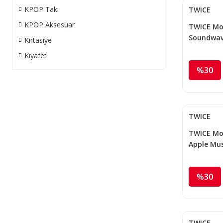
KPOP Takı
TWICE
KPOP Aksesuar
TWICE Momo
Soundwav
Kırtasiye
Kıyafet
%30
TWICE
TWICE Mom
Apple Mus
%30
TWICE