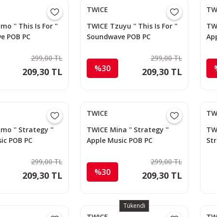
TWICE
TW
 '' This Is For ''
TWICE Tzuyu '' This Is For ''
TWI
e POB PC
Soundwave POB PC
Ap
299,00 TL
299,00 TL
%30
209,30 TL
209,30 TL
TWICE
TW
o '' Strategy ''
TWICE Mina '' Strategy ''
TWI
ic POB PC
Apple Music POB PC
Str
PC
299,00 TL
299,00 TL
%30
209,30 TL
209,30 TL
Tükendi
TWICE
TW