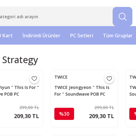
 Kart
İndirimli Ürünler
PC Setleri
Tüm Gruplar
 Strategy
TWICE
TW
un '' This Is For ''
TWICE Jeongyeon '' This Is
TWI
e POB PC
For '' Soundwave POB PC
So
299,00 TL
299,00 TL
%30
209,30 TL
209,30 TL