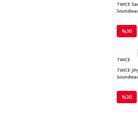
TWICE Sana
Soundwav
%30
TWICE
TWICE Jihy
Soundwav
%30