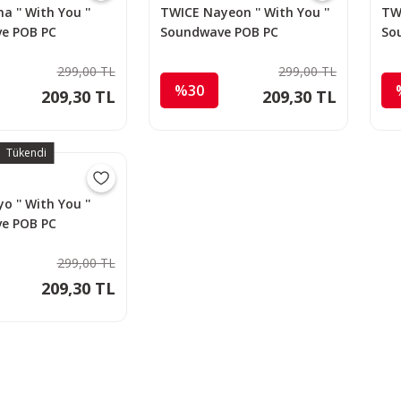
 '' With You ''
TWICE Nayeon '' With You ''
TWI
e POB PC
Soundwave POB PC
So
299,00 TL
299,00 TL
%30
209,30 TL
209,30 TL
Tükendi
o '' With You ''
e POB PC
299,00 TL
209,30 TL