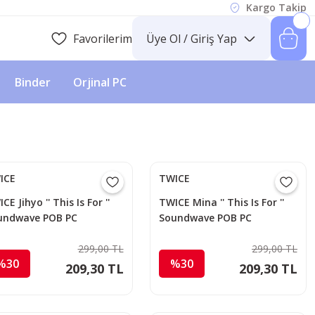
Kargo Takip
Favorilerim
Üye Ol / Giriş Yap
Binder
Orjinal PC
ICE
TWICE
CE Jihyo '' This Is For ''
TWICE Mina '' This Is For ''
undwave POB PC
Soundwave POB PC
299,00 TL
299,00 TL
%30
%30
209,30 TL
209,30 TL