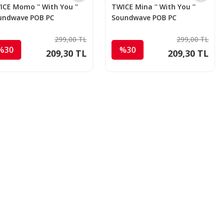
CE Momo '' With You ''
TWICE Mina '' With You ''
undwave POB PC
Soundwave POB PC
299,00 TL
299,00 TL
%30
%30
209,30 TL
209,30 TL