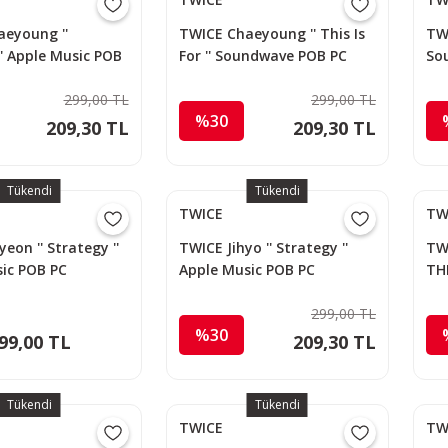
eyoung ''
TWICE Chaeyoung '' This Is
TWI
'' Apple Music POB
For '' Soundwave POB PC
So
299,00 TL
299,00 TL
%30
209,30 TL
209,30 TL
Tükendi
Tükendi
TWICE
TW
eon '' Strategy ''
TWICE Jihyo '' Strategy ''
TW
ic POB PC
Apple Music POB PC
THI
299,00 TL
%30
99,00 TL
209,30 TL
Tükendi
Tükendi
TWICE
TW