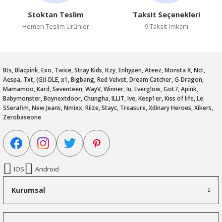
Stoktan Teslim
Taksit Seçenekleri
Hemen Teslim Ürünler
9 Taksit İmkanı
Bts, Blacpink, Exo, Twice, Stray Kids, Itzy, Enhypen, Ateez, Monsta X, Nct,
Aespa, Txt, (G)I-DLE, x1, Bigbang, Red Velvet, Dream Catcher, G-Dragon,
Mamamoo, Kard, Seventeen, WayV, Winner, Iu, Everglow, Got7, Apink,
Babymonster, Boynextdoor, Chungha, ILLIT, Ive, Keep1er, Kiss of life, Le
SSerafim, New Jeans, Nmixx, Riize, Stayc, Treasure, Xdinary Heroes, Xikers,
Zerobaseone
IOS
Android
Kurumsal