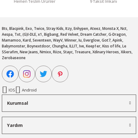
Hemen Teslim Ürünler
9 Taksit İmkanı
Bts, Blacpink, Exo, Twice, Stray Kids, Itzy, Enhypen, Ateez, Monsta X, Nct,
Aespa, Txt, (G)I-DLE, x1, Bigbang, Red Velvet, Dream Catcher, G-Dragon,
Mamamoo, Kard, Seventeen, WayV, Winner, Iu, Everglow, Got7, Apink,
Babymonster, Boynextdoor, Chungha, ILLIT, Ive, Keep1er, Kiss of life, Le
SSerafim, New Jeans, Nmixx, Riize, Stayc, Treasure, Xdinary Heroes, Xikers,
Zerobaseone
IOS
Android
Kurumsal
Yardım