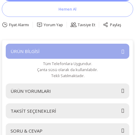
Hemen Al
Fiyat Alarmı
Yorum Yap
Tavsiye Et
Paylaş
ÜRÜN BİLGİSİ
Tüm Telefonlara Uygundur.
Çanta süsü olarak da kullanılabilir.
Tekli Satılmaktadır.
ÜRÜN YORUMLARI
TAKSİT SEÇENEKLERİ
Bu ürüne ilk yorumu siz yapın!
SORU & CEVAP
Yorum Yaz