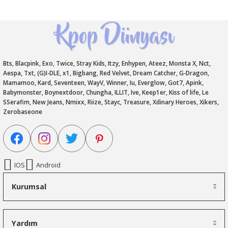
Bts, Blacpink, Exo, Twice, Stray Kids, Itzy, Enhypen, Ateez, Monsta X, Nct,
Aespa, Txt, (G)I-DLE, x1, Bigbang, Red Velvet, Dream Catcher, G-Dragon,
Mamamoo, Kard, Seventeen, WayV, Winner, Iu, Everglow, Got7, Apink,
Babymonster, Boynextdoor, Chungha, ILLIT, Ive, Keep1er, Kiss of life, Le
SSerafim, New Jeans, Nmixx, Riize, Stayc, Treasure, Xdinary Heroes, Xikers,
Zerobaseone
IOS
Android
Kurumsal
Yardım