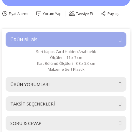
Fiyat Alarmı
Yorum Yap
Tavsiye Et
Paylaş
ÜRÜN BİLGİSİ
Sert Kapak Card Holder/Anahtarlık
Ölçüleri : 11 x 7 cm
Kart Bölümü Ölçüleri : 8.8 x 5.6 cm
Malzeme Sert Plastik
ÜRÜN YORUMLARI
TAKSİT SEÇENEKLERİ
Bu ürüne ilk yorumu siz yapın!
SORU & CEVAP
Yorum Yaz