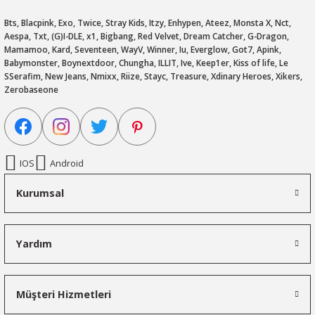
Bts, Blacpink, Exo, Twice, Stray Kids, Itzy, Enhypen, Ateez, Monsta X, Nct,
Aespa, Txt, (G)I-DLE, x1, Bigbang, Red Velvet, Dream Catcher, G-Dragon,
Mamamoo, Kard, Seventeen, WayV, Winner, Iu, Everglow, Got7, Apink,
Babymonster, Boynextdoor, Chungha, ILLIT, Ive, Keep1er, Kiss of life, Le
SSerafim, New Jeans, Nmixx, Riize, Stayc, Treasure, Xdinary Heroes, Xikers,
Zerobaseone
IOS
Android
Kurumsal
Yardım
Müşteri Hizmetleri