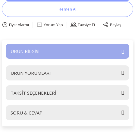
Hemen Al
Fiyat Alarmı
Yorum Yap
Tavsiye Et
Paylaş
ÜRÜN BİLGİSİ
ÜRÜN YORUMLARI
TAKSİT SEÇENEKLERİ
Bu ürüne ilk yorumu siz yapın!
SORU & CEVAP
Yorum Yaz
Ürün hakkında henüz soru sorulmamış.