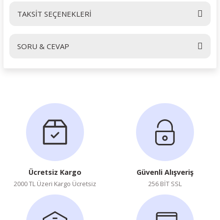
TAKSİT SEÇENEKLERİ
Bu ürüne ilk yorumu siz yapın!
SORU & CEVAP
Yorum Yaz
Ürün hakkında henüz soru sorulmamış.
Soru Sor
Ücretsiz Kargo
Güvenli Alışveriş
2000 TL Üzeri Kargo Ücretsiz
256 BİT SSL