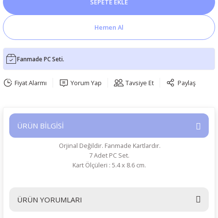
SEPETE EKLE
Hemen Al
Fanmade PC Seti.
Fiyat Alarmı
Yorum Yap
Tavsiye Et
Paylaş
ÜRÜN BİLGİSİ
Orjinal Değildir. Fanmade Kartlardır.
7 Adet PC Set.
Kart Ölçüleri : 5.4 x 8.6 cm.
ÜRÜN YORUMLARI