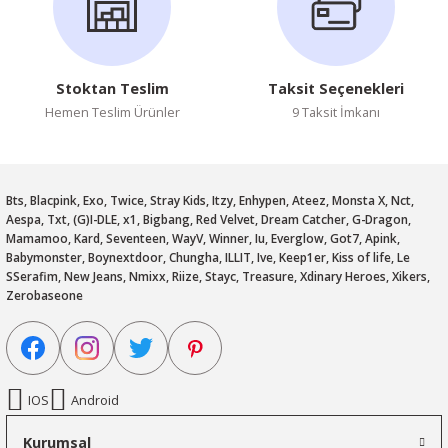
Stoktan Teslim
Taksit Seçenekleri
Hemen Teslim Ürünler
9 Taksit İmkanı
Bts, Blacpink, Exo, Twice, Stray Kids, Itzy, Enhypen, Ateez, Monsta X, Nct,
Aespa, Txt, (G)I-DLE, x1, Bigbang, Red Velvet, Dream Catcher, G-Dragon,
Mamamoo, Kard, Seventeen, WayV, Winner, Iu, Everglow, Got7, Apink,
Babymonster, Boynextdoor, Chungha, ILLIT, Ive, Keep1er, Kiss of life, Le
SSerafim, New Jeans, Nmixx, Riize, Stayc, Treasure, Xdinary Heroes, Xikers,
Zerobaseone
IOS
Android
Kurumsal