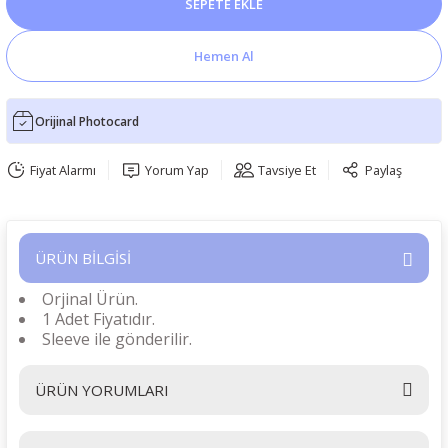
SEPETE EKLE
Hemen Al
Orijinal Photocard
Fiyat Alarmı
Yorum Yap
Tavsiye Et
Paylaş
ÜRÜN BİLGİSİ
Orjinal Ürün.
1 Adet Fiyatıdır.
Sleeve ile gönderilir.
ÜRÜN YORUMLARI