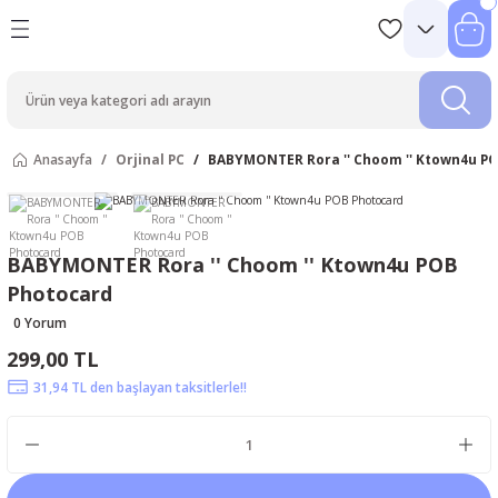
Anasayfa
Orjinal PC
BABYMONTER Rora '' Choom '' Ktown4u P
BABYMONTER Rora '' Choom '' Ktown4u POB
Photocard
0 Yorum
299,00 TL
31,94 TL den başlayan taksitlerle!!