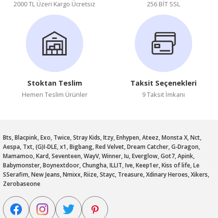
2000 TL Üzeri Kargo Ücretsiz
256 BİT SSL
Stoktan Teslim
Taksit Seçenekleri
Hemen Teslim Ürünler
9 Taksit İmkanı
Bts, Blacpink, Exo, Twice, Stray Kids, Itzy, Enhypen, Ateez, Monsta X, Nct,
Aespa, Txt, (G)I-DLE, x1, Bigbang, Red Velvet, Dream Catcher, G-Dragon,
Mamamoo, Kard, Seventeen, WayV, Winner, Iu, Everglow, Got7, Apink,
Babymonster, Boynextdoor, Chungha, ILLIT, Ive, Keep1er, Kiss of life, Le
SSerafim, New Jeans, Nmixx, Riize, Stayc, Treasure, Xdinary Heroes, Xikers,
Zerobaseone