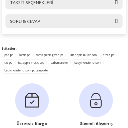
TAKSİT SEÇENEKLERİ
Bu ürüne ilk yorumu siz yapın!
SORU & CEVAP
Yorum Yaz
Ürün hakkında henüz soru sorulmamış.
Etiketler :
pob pc
cortis pc
cortis green green pc
illit apple music pob
ateez pc
Soru Sor
txt pc
txt apple music pob
babymonster
babymonster choom
babymonster choom pc template
Ücretsiz Kargo
Güvenli Alışveriş