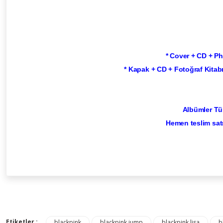
* Cover + CD + Ph
* Kapak + CD + Fotoğraf Kitabı 
Albümler Tü
Hemen teslim sat
Etiketler :
blackpink
blackpink jump
blackpink lisa
b