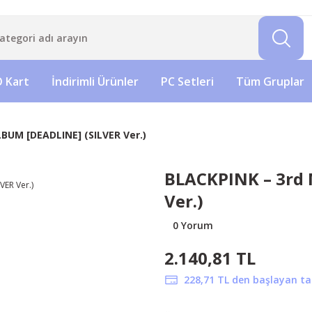
 Kart
İndirimli Ürünler
PC Setleri
Tüm Gruplar
BUM [DEADLINE] (SILVER Ver.)
BLACKPINK – 3rd 
Ver.)
0 Yorum
2.140,81 TL
228,71 TL den başlayan tak