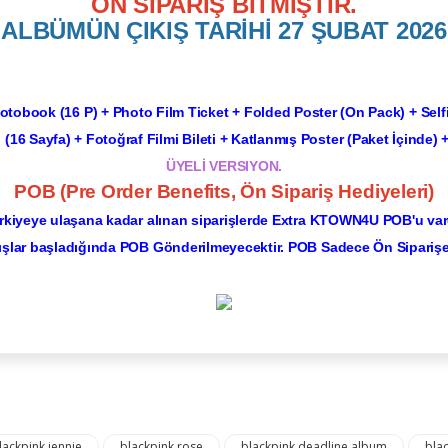
ÖN SİPARİŞ BİTMİŞTİR.
ALBÜMÜN ÇIKIŞ TARİHİ 27 ŞUBAT 2026
otobook (16 P) + Photo Film Ticket + Folded Poster (On Pack) + Self
(16 Sayfa) + Fotoğraf Filmi Bileti + Katlanmış Poster (Paket İçinde) +
ÜYELİ VERSIYON.
POB (Pre Order Benefits, Ön Sipariş Hediyeleri)
rkiyeye ulaşana kadar alınan siparişlerde Extra KTOWN4U POB'u vard
ışlar başladığında POB Gönderilmeyecektir. POB Sadece Ön Sipariş
Ürün hakkında henüz soru sorulmamış.
Bu ürüne ilk yorumu siz yapın!
Yorum Yaz
Soru Sor
lackpink jennie
blackpink rose
blackpink deadline album
bla