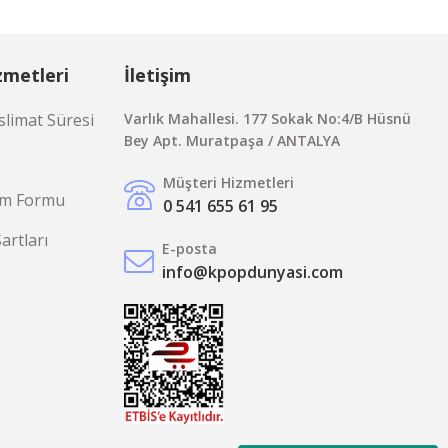
zmetleri
İletişim
limat Süresi
Varlık Mahallesi. 177 Sokak No:4/B Hüsnü
Bey Apt. Muratpaşa / ANTALYA
Müşteri Hizmetleri
rim Formu
0 541 655 61 95
Şartları
E-posta
info@kpopdunyasi.com