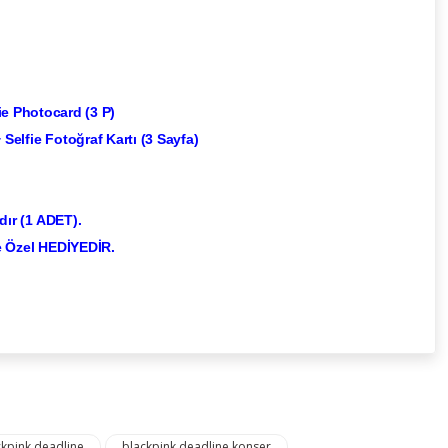
ie Photocard (3 P)
 Selfie Fotoğraf Kartı (3 Sayfa)
ır (1 ADET).
e Özel HEDİYEDİR.
ckpink deadline
blackpink deadline konser