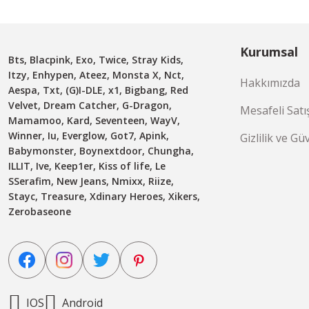
Kurumsal
Bts, Blacpink, Exo, Twice, Stray Kids,
Itzy, Enhypen, Ateez, Monsta X, Nct,
Hakkımızda
Aespa, Txt, (G)I-DLE, x1, Bigbang, Red
Velvet, Dream Catcher, G-Dragon,
Mesafeli Satı
Mamamoo, Kard, Seventeen, WayV,
Winner, Iu, Everglow, Got7, Apink,
Gizlilik ve Gü
Babymonster, Boynextdoor, Chungha,
ILLIT, Ive, Keep1er, Kiss of life, Le
SSerafim, New Jeans, Nmixx, Riize,
Stayc, Treasure, Xdinary Heroes, Xikers,
Zerobaseone
IOS
Android