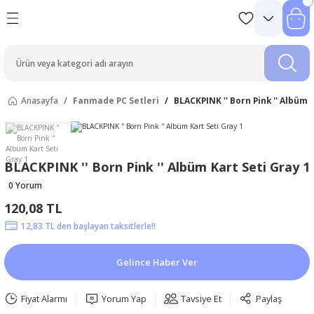
Anasayfa
Fanmade PC Setleri
BLACKPINK '' Born Pink '' Albüm 
BLACKPINK '' Born Pink '' Albüm Kart Seti Gray 1
0 Yorum
120,08 TL
12,83 TL den başlayan taksitlerle!!
Gelince Haber Ver
Fiyat Alarmı
Yorum Yap
Tavsiye Et
Paylaş