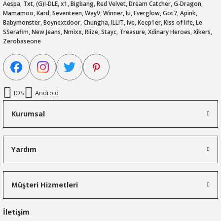
Aespa, Txt, (G)I-DLE, x1, Bigbang, Red Velvet, Dream Catcher, G-Dragon,
Mamamoo, Kard, Seventeen, WayV, Winner, Iu, Everglow, Got7, Apink,
Babymonster, Boynextdoor, Chungha, ILLIT, Ive, Keep1er, Kiss of life, Le
SSerafim, New Jeans, Nmixx, Riize, Stayc, Treasure, Xdinary Heroes, Xikers,
Zerobaseone
IOS
Android
Kurumsal
Yardım
Müşteri Hizmetleri
İletişim