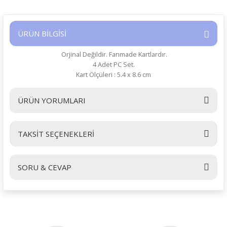
ÜRÜN BİLGİSİ
Orjinal Değildir. Fanmade Kartlardır.
4 Adet PC Set.
Kart Ölçüleri : 5.4 x 8.6 cm
ÜRÜN YORUMLARI
TAKSİT SEÇENEKLERİ
Bu ürüne ilk yorumu siz yapın!
SORU & CEVAP
Yorum Yaz
Ürün hakkında henüz soru sorulmamış.