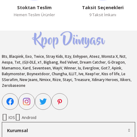
Stoktan Teslim
Taksit Seçenekleri
Hemen Teslim Ürünler
9 Taksit İmkanı
Bts, Blacpink, Exo, Twice, Stray Kids, Itzy, Enhypen, Ateez, Monsta X, Nct,
Aespa, Txt, (G)I-DLE, x1, Bigbang, Red Velvet, Dream Catcher, G-Dragon,
Mamamoo, Kard, Seventeen, WayV, Winner, Iu, Everglow, Got7, Apink,
Babymonster, Boynextdoor, Chungha, ILLIT, Ive, Keep1er, Kiss of life, Le
SSerafim, New Jeans, Nmixx, Riize, Stayc, Treasure, Xdinary Heroes, Xikers,
Zerobaseone
IOS
Android
Kurumsal