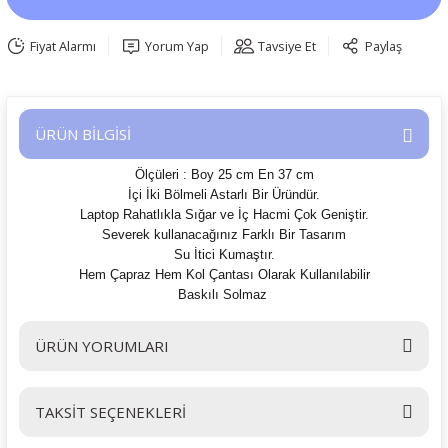
Fiyat Alarmı
Yorum Yap
Tavsiye Et
Paylaş
ÜRÜN BİLGİSİ
Ölçüleri :
Boy 25 cm En 37
cm
İçi İki Bölmeli Astarlı Bir Üründür.
Laptop Rahatlıkla Sığar ve İç Hacmi Çok Geniştir.
Severek kullanacağınız Farklı Bir Tasarım
Su İtici Kumaştır.
Hem Çapraz Hem Kol Çantası Olarak Kullanılabilir
Baskılı Solmaz
ÜRÜN YORUMLARI
TAKSİT SEÇENEKLERİ
Bu ürüne ilk yorumu siz yapın!