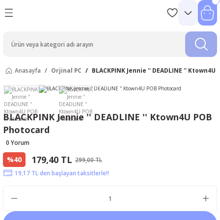
Anasayfa
Orjinal PC
BLACKPINK Jennie '' DEADLINE '' Ktown4U
BLACKPINK Jennie '' DEADLINE '' Ktown4U POB
Photocard
0 Yorum
179,40 TL
%40
299,00 TL
19,17 TL den başlayan taksitlerle!!