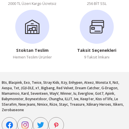
2000 TL Üzeri Kargo Ücretsiz
256 BİT SSL
Stoktan Teslim
Taksit Seçenekleri
Hemen Teslim Ürünler
9 Taksit İmkanı
Bts, Blacpink, Exo, Twice, Stray Kids, Itzy, Enhypen, Ateez, Monsta X, Nct,
Aespa, Txt, (G)I-DLE, x1, Bigbang, Red Velvet, Dream Catcher, G-Dragon,
Mamamoo, Kard, Seventeen, WayV, Winner, Iu, Everglow, Got7, Apink,
Babymonster, Boynextdoor, Chungha, ILLIT, Ive, Keep1er, Kiss of life, Le
SSerafim, New Jeans, Nmixx, Riize, Stayc, Treasure, Xdinary Heroes, Xikers,
Zerobaseone