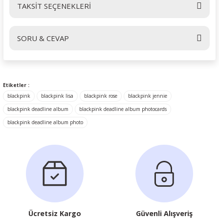
TAKSİT SEÇENEKLERİ
Bu ürüne ilk yorumu siz yapın!
SORU & CEVAP
Yorum Yaz
Ürün hakkında henüz soru sorulmamış.
Etiketler :
blackpink
blackpink lisa
blackpink rose
blackpink jennie
Soru Sor
blackpink deadline album
blackpink deadline album photocards
blackpink deadline album photo
Ücretsiz Kargo
Güvenli Alışveriş