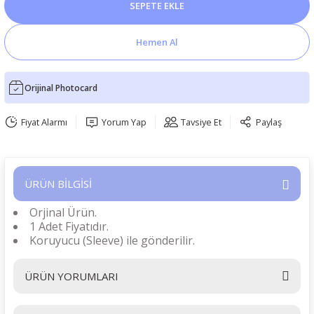
SEPETE EKLE
Hemen Al
Orijinal Photocard
Fiyat Alarmı
Yorum Yap
Tavsiye Et
Paylaş
ÜRÜN BİLGİSİ
Orjinal Ürün.
1 Adet Fiyatıdır.
Koruyucu (Sleeve) ile gönderilir.
ÜRÜN YORUMLARI