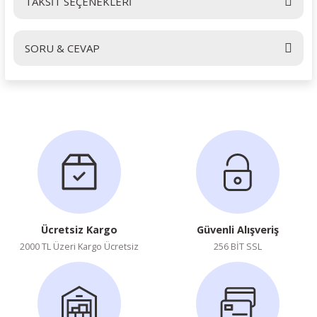
TAKSİT SEÇENEKLERİ
Bu ürüne ilk yorumu siz yapın!
SORU & CEVAP
Yorum Yaz
Ürün hakkında henüz soru sorulmamış.
Soru Sor
Ücretsiz Kargo
Güvenli Alışveriş
2000 TL Üzeri Kargo Ücretsiz
256 BİT SSL