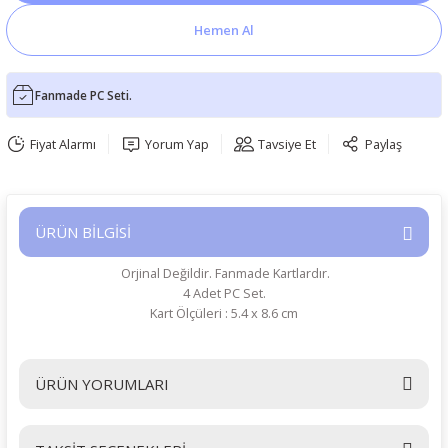
Hemen Al
Fanmade PC Seti.
Fiyat Alarmı
Yorum Yap
Tavsiye Et
Paylaş
ÜRÜN BİLGİSİ
Orjinal Değildir. Fanmade Kartlardır.
4 Adet PC Set.
Kart Ölçüleri : 5.4 x 8.6 cm
ÜRÜN YORUMLARI