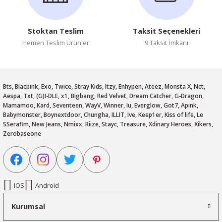
Stoktan Teslim
Taksit Seçenekleri
Hemen Teslim Ürünler
9 Taksit İmkanı
Bts, Blacpink, Exo, Twice, Stray Kids, Itzy, Enhypen, Ateez, Monsta X, Nct,
Aespa, Txt, (G)I-DLE, x1, Bigbang, Red Velvet, Dream Catcher, G-Dragon,
Mamamoo, Kard, Seventeen, WayV, Winner, Iu, Everglow, Got7, Apink,
Babymonster, Boynextdoor, Chungha, ILLIT, Ive, Keep1er, Kiss of life, Le
SSerafim, New Jeans, Nmixx, Riize, Stayc, Treasure, Xdinary Heroes, Xikers,
Zerobaseone
IOS
Android
Kurumsal