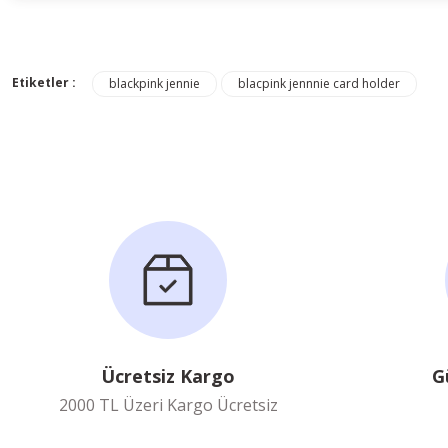
Etiketler :
blackpink jennie
blacpink jennnie card holder
Ücretsiz Kargo
G
2000 TL Üzeri Kargo Ücretsiz