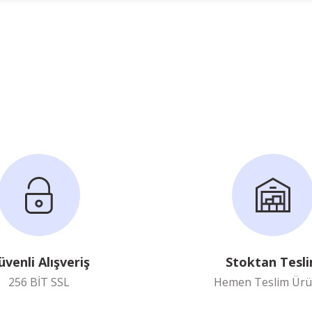
Ürün hakkında henüz soru sorulmamış.
Bu ürüne ilk yorumu siz yapın!
Yorum Yaz
Soru Sor
üvenli Alışveriş
Stoktan Tesl
256 BİT SSL
Hemen Teslim Ürü