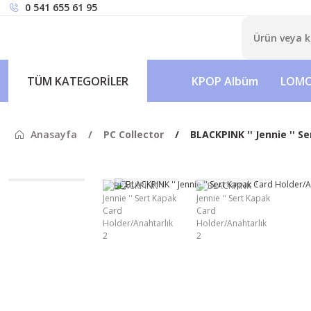
0 541 655 61 95
TÜM KATEGORİLER
KPOP Albüm
LOMO
Anasayfa
PC Collector
BLACKPINK '' Jennie '' S