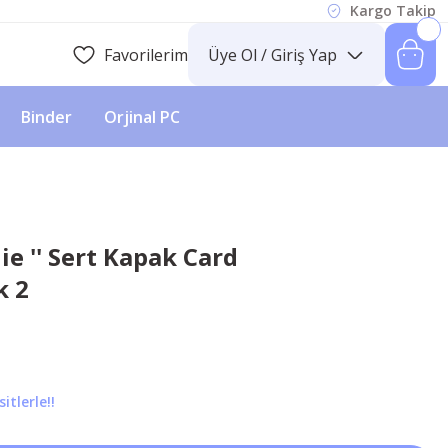
Kargo Takip
Favorilerim
Üye Ol / Giriş Yap
Binder
Orjinal PC
ie '' Sert Kapak Card
k 2
itlerle!!