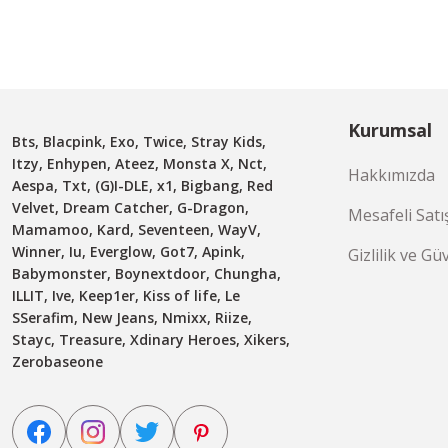
Kurumsal
Bts, Blacpink, Exo, Twice, Stray Kids,
Itzy, Enhypen, Ateez, Monsta X, Nct,
Hakkımızda
Aespa, Txt, (G)I-DLE, x1, Bigbang, Red
Velvet, Dream Catcher, G-Dragon,
Mesafeli Satı
Mamamoo, Kard, Seventeen, WayV,
Winner, Iu, Everglow, Got7, Apink,
Gizlilik ve Gü
Babymonster, Boynextdoor, Chungha,
ILLIT, Ive, Keep1er, Kiss of life, Le
SSerafim, New Jeans, Nmixx, Riize,
Stayc, Treasure, Xdinary Heroes, Xikers,
Zerobaseone