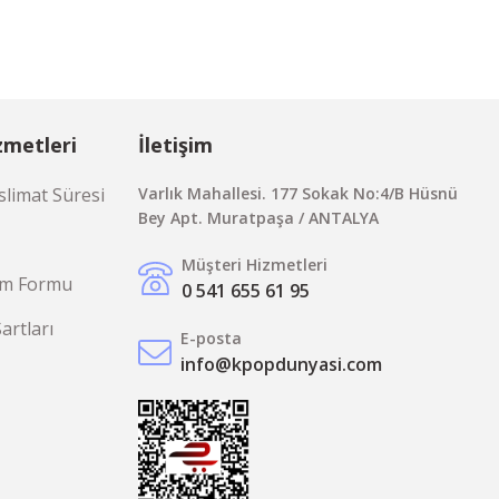
zmetleri
İletişim
limat Süresi
Varlık Mahallesi. 177 Sokak No:4/B Hüsnü
Bey Apt. Muratpaşa / ANTALYA
Müşteri Hizmetleri
rim Formu
0 541 655 61 95
Şartları
E-posta
info@kpopdunyasi.com