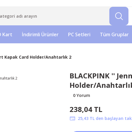
 Kart
İndirimli Ürünler
PC Setleri
Tüm Gruplar
ert Kapak Card Holder/Anahtarlık 2
BLACKPINK '' Jenn
Holder/Anahtarlı
0 Yorum
238,04 TL
25,43 TL den başlayan taks