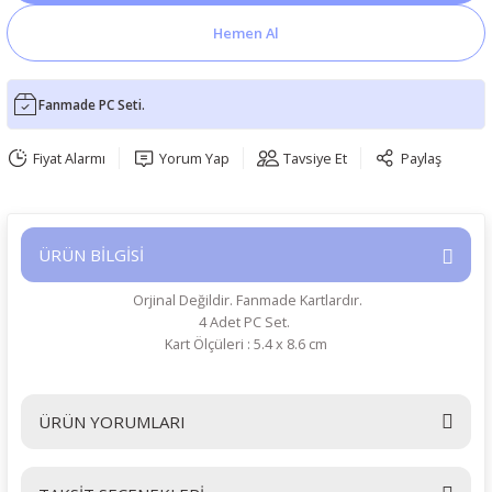
Hemen Al
Fanmade PC Seti.
Fiyat Alarmı
Yorum Yap
Tavsiye Et
Paylaş
ÜRÜN BİLGİSİ
Orjinal Değildir. Fanmade Kartlardır.
4 Adet PC Set.
Kart Ölçüleri : 5.4 x 8.6 cm
ÜRÜN YORUMLARI