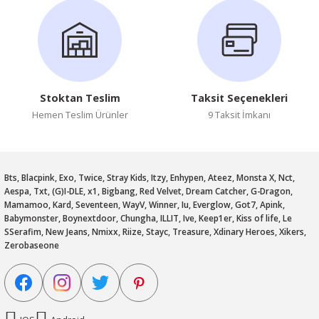
Stoktan Teslim
Taksit Seçenekleri
Hemen Teslim Ürünler
9 Taksit İmkanı
Bts, Blacpink, Exo, Twice, Stray Kids, Itzy, Enhypen, Ateez, Monsta X, Nct,
Aespa, Txt, (G)I-DLE, x1, Bigbang, Red Velvet, Dream Catcher, G-Dragon,
Mamamoo, Kard, Seventeen, WayV, Winner, Iu, Everglow, Got7, Apink,
Babymonster, Boynextdoor, Chungha, ILLIT, Ive, Keep1er, Kiss of life, Le
SSerafim, New Jeans, Nmixx, Riize, Stayc, Treasure, Xdinary Heroes, Xikers,
Zerobaseone