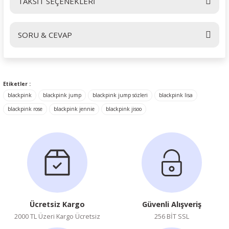
TAKSİT SEÇENEKLERİ
Bu ürüne ilk yorumu siz yapın!
SORU & CEVAP
Yorum Yaz
Ürün hakkında henüz soru sorulmamış.
Etiketler :
blackpink
blackpink jump
blackpink jump sözleri
blackpink lisa
Soru Sor
blackpink rose
blackpink jennie
blackpink jisoo
Ücretsiz Kargo
Güvenli Alışveriş
2000 TL Üzeri Kargo Ücretsiz
256 BİT SSL