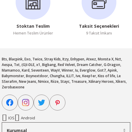
Stoktan Teslim
Taksit Seçenekleri
Hemen Teslim Ürünler
9 Taksit İmkanı
Bts, Blacpink, Exo, Twice, Stray Kids, Itzy, Enhypen, Ateez, Monsta X, Nct,
Aespa, Txt, (G)I-DLE, x1, Bigbang, Red Velvet, Dream Catcher, G-Dragon,
Mamamoo, Kard, Seventeen, WayV, Winner, Iu, Everglow, Got7, Apink,
Babymonster, Boynextdoor, Chungha, ILLIT, Ive, Keep1er, Kiss of life, Le
SSerafim, New Jeans, Nmixx, Riize, Stayc, Treasure, Xdinary Heroes, Xikers,
Zerobaseone
IOS
Android
Kurumsal