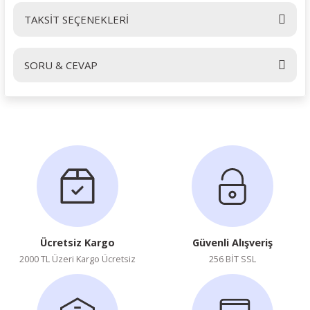
TAKSİT SEÇENEKLERİ
Bu ürüne ilk yorumu siz yapın!
SORU & CEVAP
Yorum Yaz
Ürün hakkında henüz soru sorulmamış.
Soru Sor
Ücretsiz Kargo
Güvenli Alışveriş
2000 TL Üzeri Kargo Ücretsiz
256 BİT SSL