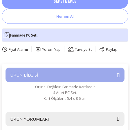
SEPETE EKLE
Hemen Al
Fanmade PC Seti.
Fiyat Alarmı
Yorum Yap
Tavsiye Et
Paylaş
ÜRÜN BİLGİSİ
Orjinal Değildir. Fanmade Kartlardır.
4 Adet PC Set.
Kart Ölçüleri : 5.4 x 8.6 cm
ÜRÜN YORUMLARI