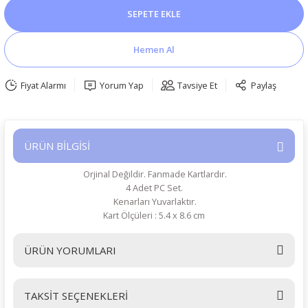
SEPETE EKLE
Hemen Al
Fiyat Alarmı
Yorum Yap
Tavsiye Et
Paylaş
ÜRÜN BİLGİSİ
Orjinal Değildir. Fanmade Kartlardır.
4 Adet PC Set.
Kenarları Yuvarlaktır.
Kart Ölçüleri : 5.4 x 8.6 cm
ÜRÜN YORUMLARI
TAKSİT SEÇENEKLERİ
Bu ürüne ilk yorumu siz yapın!