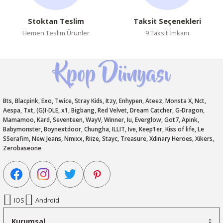
Stoktan Teslim
Taksit Seçenekleri
Hemen Teslim Ürünler
9 Taksit İmkanı
Bts, Blacpink, Exo, Twice, Stray Kids, Itzy, Enhypen, Ateez, Monsta X, Nct,
Aespa, Txt, (G)I-DLE, x1, Bigbang, Red Velvet, Dream Catcher, G-Dragon,
Mamamoo, Kard, Seventeen, WayV, Winner, Iu, Everglow, Got7, Apink,
Babymonster, Boynextdoor, Chungha, ILLIT, Ive, Keep1er, Kiss of life, Le
SSerafim, New Jeans, Nmixx, Riize, Stayc, Treasure, Xdinary Heroes, Xikers,
Zerobaseone
IOS
Android
Kurumsal