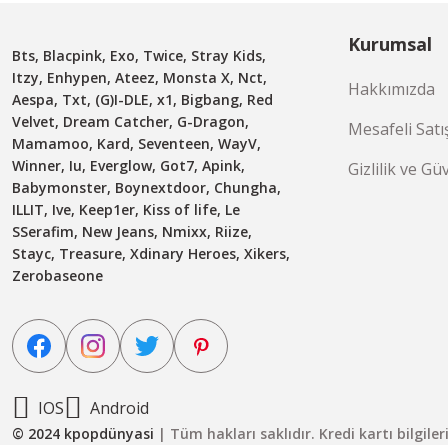
Kurumsal
Bts, Blacpink, Exo, Twice, Stray Kids,
Itzy, Enhypen, Ateez, Monsta X, Nct,
Hakkımızda
Aespa, Txt, (G)I-DLE, x1, Bigbang, Red
Velvet, Dream Catcher, G-Dragon,
Mesafeli Satı
Mamamoo, Kard, Seventeen, WayV,
Winner, Iu, Everglow, Got7, Apink,
Gizlilik ve Gü
Babymonster, Boynextdoor, Chungha,
ILLIT, Ive, Keep1er, Kiss of life, Le
SSerafim, New Jeans, Nmixx, Riize,
Stayc, Treasure, Xdinary Heroes, Xikers,
Zerobaseone
IOS
Android
© 2024 kpopdünyasi
| Tüm hakları saklıdır. Kredi kartı bilgile