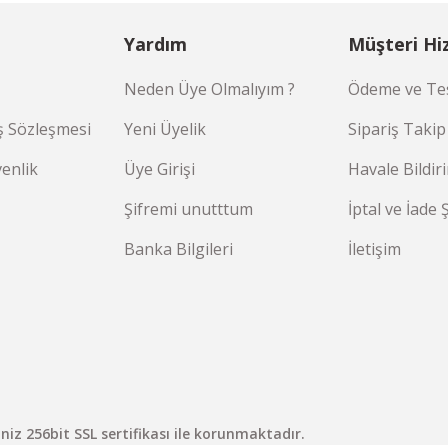
Yardım
Müşteri Hi
Neden Üye Olmalıyım ?
Ödeme ve Tes
ş Sözleşmesi
Yeni Üyelik
Sipariş Takip
venlik
Üye Girişi
Havale Bildi
Şifremi unutttum
İptal ve İade 
Banka Bilgileri
İletişim
riniz 256bit SSL sertifikası ile korunmaktadır.