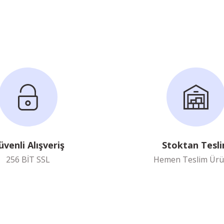
Yorum Yaz
Soru Sor
üvenli Alışveriş
Stoktan Tesl
256 BİT SSL
Hemen Teslim Ürü