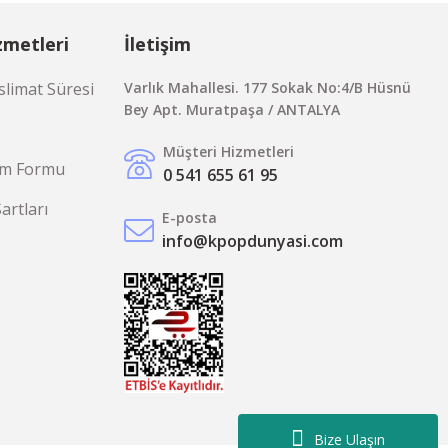
zmetleri
İletişim
limat Süresi
Varlık Mahallesi. 177 Sokak No:4/B Hüsnü
Bey Apt. Muratpaşa / ANTALYA
Müşteri Hizmetleri
rim Formu
0 541 655 61 95
Şartları
E-posta
info@kpopdunyasi.com
Bize Ulaşın