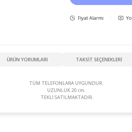
Fiyat Alarmı
Yo
ÜRÜN YORUMLARI
TAKSİT SEÇENEKLERİ
TÜM TELEFONLARA UYGUNDUR.
UZUNLUK 20 cm.
TEKLİ SATILMAKTADIR.
Ürün hakkında henüz soru sorulmamış.
Bu ürüne ilk yorumu siz yapın!