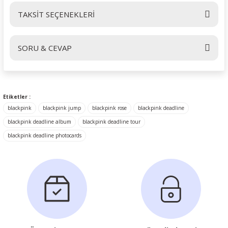
TAKSİT SEÇENEKLERİ
Bu ürüne ilk yorumu siz yapın!
SORU & CEVAP
Yorum Yaz
Ürün hakkında henüz soru sorulmamış.
Etiketler :
blackpink
blackpink jump
blackpink rose
blackpink deadline
Soru Sor
blackpink deadline album
blackpink deadline tour
blackpink deadline photocards