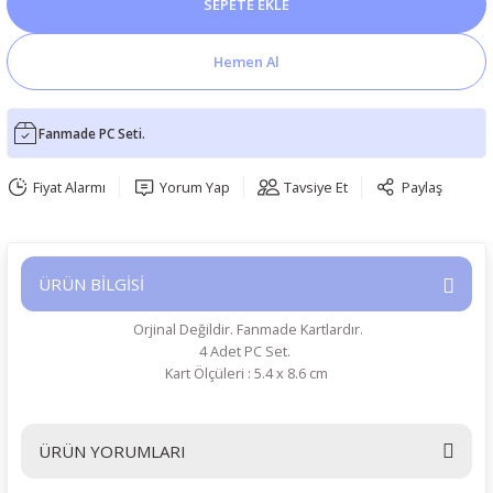
SEPETE EKLE
Hemen Al
Fanmade PC Seti.
Fiyat Alarmı
Yorum Yap
Tavsiye Et
Paylaş
ÜRÜN BİLGİSİ
Orjinal Değildir. Fanmade Kartlardır.
4 Adet PC Set.
Kart Ölçüleri : 5.4 x 8.6 cm
ÜRÜN YORUMLARI