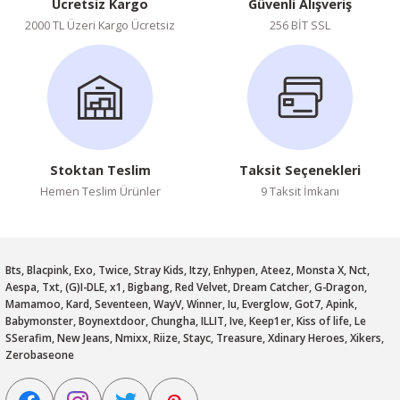
Ücretsiz Kargo
Güvenli Alışveriş
2000 TL Üzeri Kargo Ücretsiz
256 BİT SSL
Stoktan Teslim
Taksit Seçenekleri
Hemen Teslim Ürünler
9 Taksit İmkanı
Bts, Blacpink, Exo, Twice, Stray Kids, Itzy, Enhypen, Ateez, Monsta X, Nct,
Aespa, Txt, (G)I-DLE, x1, Bigbang, Red Velvet, Dream Catcher, G-Dragon,
Mamamoo, Kard, Seventeen, WayV, Winner, Iu, Everglow, Got7, Apink,
Babymonster, Boynextdoor, Chungha, ILLIT, Ive, Keep1er, Kiss of life, Le
SSerafim, New Jeans, Nmixx, Riize, Stayc, Treasure, Xdinary Heroes, Xikers,
Zerobaseone