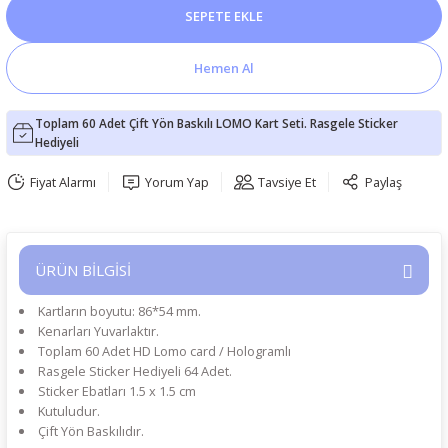
SEPETE EKLE
Hemen Al
Toplam 60 Adet Çift Yön Baskılı LOMO Kart Seti. Rasgele Sticker
Hediyeli
Fiyat Alarmı
Yorum Yap
Tavsiye Et
Paylaş
ÜRÜN BİLGİSİ
Kartların boyutu: 86*54 mm.
Kenarları Yuvarlaktır.
Toplam 60 Adet HD Lomo card / Hologramlı
Rasgele Sticker Hediyeli 64 Adet.
Sticker Ebatları 1.5 x 1.5 cm
Kutuludur.
Çift Yön Baskılıdır.