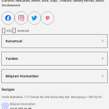
SSerafim, New Jeans, Nmixx, Riize, Stayc, Treasure, Xdinary Heroes, Xikers,
Zerobaseone
IOS
Android
Kurumsal
Yardım
Müşteri Hizmetleri
İletişim
Varlık Mahallesi. 177 Sokak No:4/B Hüsnü Bey Apt. Muratpaşa / ANTALYA
Müşteri Hizmetleri
0 541 655 61 95