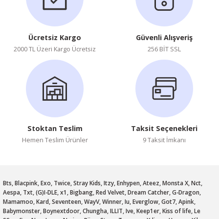
Ücretsiz Kargo
Güvenli Alışveriş
2000 TL Üzeri Kargo Ücretsiz
256 BİT SSL
Stoktan Teslim
Taksit Seçenekleri
Hemen Teslim Ürünler
9 Taksit İmkanı
Bts, Blacpink, Exo, Twice, Stray Kids, Itzy, Enhypen, Ateez, Monsta X, Nct,
Aespa, Txt, (G)I-DLE, x1, Bigbang, Red Velvet, Dream Catcher, G-Dragon,
Mamamoo, Kard, Seventeen, WayV, Winner, Iu, Everglow, Got7, Apink,
Babymonster, Boynextdoor, Chungha, ILLIT, Ive, Keep1er, Kiss of life, Le