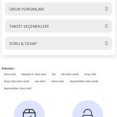
ÜRÜN YORUMLARI
TAKSİT SEÇENEKLERİ
Bu ürüne ilk yorumu siz yapın!
SORU & CEVAP
Yorum Yaz
Ürün hakkında henüz soru sorulmamış.
Etiketler :
lomo card
blackpink lomo card
bts
bts lomo cards
stray kids
Soru Sor
stray kids lomo cards
exo lomo
cortis lomo
boynextdoor lomo cards
boynextdoor lomo card