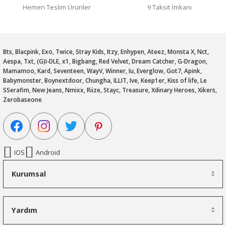
Hemen Teslim Ürünler
9 Taksit İmkanı
Bts, Blacpink, Exo, Twice, Stray Kids, Itzy, Enhypen, Ateez, Monsta X, Nct,
Aespa, Txt, (G)I-DLE, x1, Bigbang, Red Velvet, Dream Catcher, G-Dragon,
Mamamoo, Kard, Seventeen, WayV, Winner, Iu, Everglow, Got7, Apink,
Babymonster, Boynextdoor, Chungha, ILLIT, Ive, Keep1er, Kiss of life, Le
SSerafim, New Jeans, Nmixx, Riize, Stayc, Treasure, Xdinary Heroes, Xikers,
Zerobaseone
IOS
Android
Kurumsal
Yardım