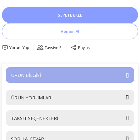
SEPETE EKLE
Hemen Al
Yorum Yap
Tavsiye Et
Paylaş
ÜRÜN BİLGİSİ
ÜRÜN YORUMLARI
TAKSİT SEÇENEKLERİ
Bu ürüne ilk yorumu siz yapın!
SORU & CEVAP
Yorum Yaz