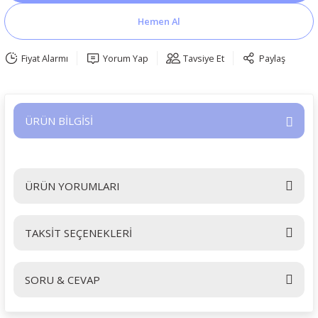
Hemen Al
Fiyat Alarmı
Yorum Yap
Tavsiye Et
Paylaş
ÜRÜN BİLGİSİ
ÜRÜN YORUMLARI
TAKSİT SEÇENEKLERİ
Bu ürüne ilk yorumu siz yapın!
SORU & CEVAP
Yorum Yaz