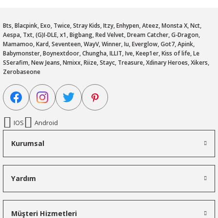
Bts, Blacpink, Exo, Twice, Stray Kids, Itzy, Enhypen, Ateez, Monsta X, Nct,
Aespa, Txt, (G)I-DLE, x1, Bigbang, Red Velvet, Dream Catcher, G-Dragon,
Mamamoo, Kard, Seventeen, WayV, Winner, Iu, Everglow, Got7, Apink,
Babymonster, Boynextdoor, Chungha, ILLIT, Ive, Keep1er, Kiss of life, Le
SSerafim, New Jeans, Nmixx, Riize, Stayc, Treasure, Xdinary Heroes, Xikers,
Zerobaseone
IOS
Android
Kurumsal
Yardım
Müşteri Hizmetleri