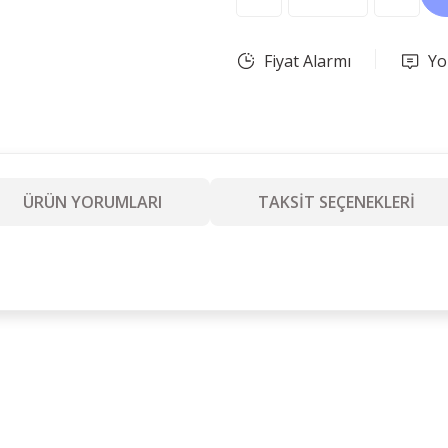
Fiyat Alarmı
Yo
ÜRÜN YORUMLARI
TAKSİT SEÇENEKLERİ
Ürün hakkında henüz soru sorulmamış.
Bu ürüne ilk yorumu siz yapın!
Yorum Yaz
Soru Sor