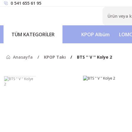
0 541 655 61 95
TÜM KATEGORİLER
KPOP Albüm
LOMO
Anasayfa
KPOP Takı
BTS '' V '' Kolye 2