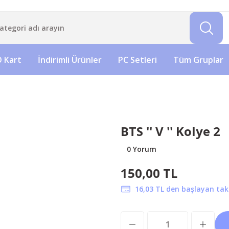
 Kart
İndirimli Ürünler
PC Setleri
Tüm Gruplar
BTS '' V '' Kolye 2
0 Yorum
150,00 TL
16,03 TL den başlayan taks