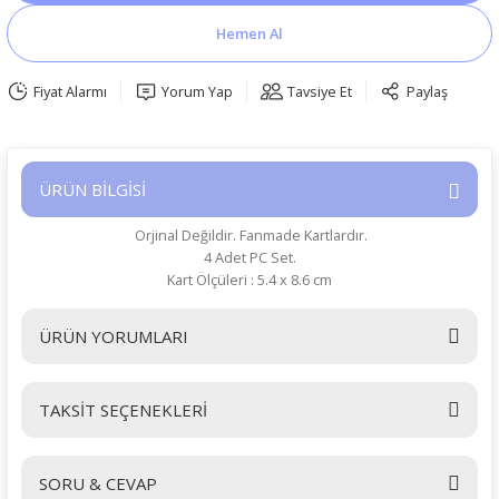
Hemen Al
Fiyat Alarmı
Yorum Yap
Tavsiye Et
Paylaş
ÜRÜN BİLGİSİ
Orjinal Değildir. Fanmade Kartlardır.
4 Adet PC Set.
Kart Ölçüleri : 5.4 x 8.6 cm
ÜRÜN YORUMLARI
TAKSİT SEÇENEKLERİ
Bu ürüne ilk yorumu siz yapın!
SORU & CEVAP
Yorum Yaz