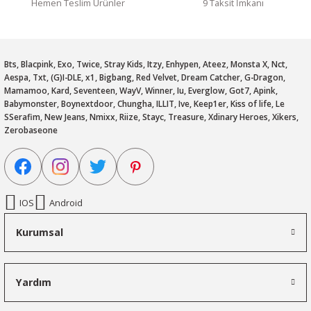
Hemen Teslim Ürünler
9 Taksit İmkanı
Bts, Blacpink, Exo, Twice, Stray Kids, Itzy, Enhypen, Ateez, Monsta X, Nct,
Aespa, Txt, (G)I-DLE, x1, Bigbang, Red Velvet, Dream Catcher, G-Dragon,
Mamamoo, Kard, Seventeen, WayV, Winner, Iu, Everglow, Got7, Apink,
Babymonster, Boynextdoor, Chungha, ILLIT, Ive, Keep1er, Kiss of life, Le
SSerafim, New Jeans, Nmixx, Riize, Stayc, Treasure, Xdinary Heroes, Xikers,
Zerobaseone
IOS
Android
Kurumsal
Yardım