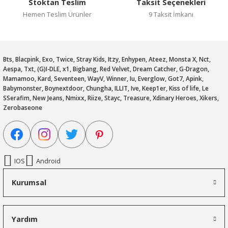
Stoktan Teslim
Taksit Seçenekleri
Hemen Teslim Ürünler
9 Taksit İmkanı
Bts, Blacpink, Exo, Twice, Stray Kids, Itzy, Enhypen, Ateez, Monsta X, Nct,
Aespa, Txt, (G)I-DLE, x1, Bigbang, Red Velvet, Dream Catcher, G-Dragon,
Mamamoo, Kard, Seventeen, WayV, Winner, Iu, Everglow, Got7, Apink,
Babymonster, Boynextdoor, Chungha, ILLIT, Ive, Keep1er, Kiss of life, Le
SSerafim, New Jeans, Nmixx, Riize, Stayc, Treasure, Xdinary Heroes, Xikers,
Zerobaseone
IOS
Android
Kurumsal
Yardım