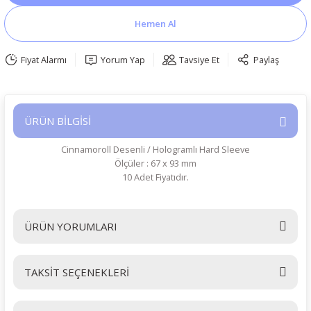
Hemen Al
Fiyat Alarmı
Yorum Yap
Tavsiye Et
Paylaş
ÜRÜN BİLGİSİ
Cinnamoroll Desenli / Hologramlı Hard Sleeve
Ölçüler : 67 x 93 mm
10 Adet Fiyatıdır.
ÜRÜN YORUMLARI
TAKSİT SEÇENEKLERİ
Bu ürüne ilk yorumu siz yapın!