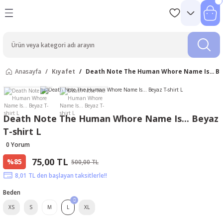
Anasayfa
Kıyafet
Death Note The Human Whore Name Is... Bey
Death Note The Human Whore Name Is... Beyaz
T-shirt L
0 Yorum
75,00 TL
%85
500,00 TL
8,01 TL den başlayan taksitlerle!!
Beden
XS
S
M
L
XL