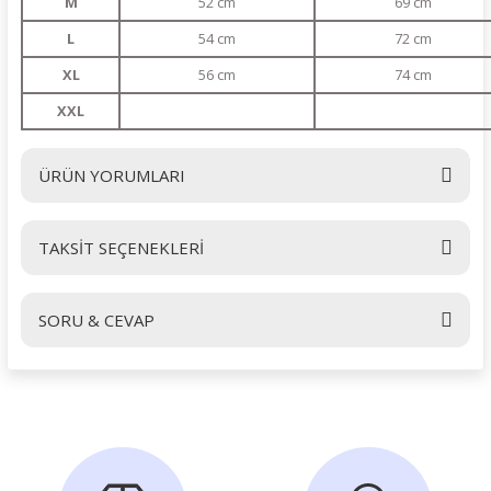
M
52 cm
69 cm
L
54 cm
72 cm
XL
56 cm
74 cm
XXL
ÜRÜN YORUMLARI
TAKSİT SEÇENEKLERİ
Bu ürüne ilk yorumu siz yapın!
SORU & CEVAP
Yorum Yaz
Ürün hakkında henüz soru sorulmamış.
Soru Sor