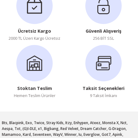
Ücretsiz Kargo
Güvenli Alışveriş
2000 TL Üzeri Kargo Ücretsiz
256 BİT SSL
Stoktan Teslim
Taksit Seçenekleri
Hemen Teslim Ürünler
9 Taksit İmkanı
Bts, Blacpink, Exo, Twice, Stray Kids, Itzy, Enhypen, Ateez, Monsta X, Nct,
Aespa, Txt, (G)I-DLE, x1, Bigbang, Red Velvet, Dream Catcher, G-Dragon,
Mamamoo, Kard, Seventeen, WayV, Winner, Iu, Everglow, Got7, Apink,