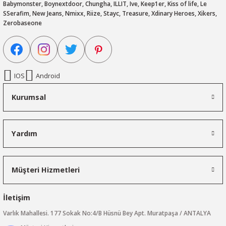
Babymonster, Boynextdoor, Chungha, ILLIT, Ive, Keep1er, Kiss of life, Le
SSerafim, New Jeans, Nmixx, Riize, Stayc, Treasure, Xdinary Heroes, Xikers,
Zerobaseone
IOS
Android
Kurumsal
Yardım
Müşteri Hizmetleri
İletişim
Varlık Mahallesi. 177 Sokak No:4/B Hüsnü Bey Apt. Muratpaşa / ANTALYA