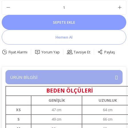
SEPETE EKLE
Hemen Al
Fiyat Alarmı
Yorum Yap
Tavsiye Et
Paylaş
ÜRÜN BİLGİSİ
BEDEN ÖLÇÜLERİ
GENİŞLİK
UZUNLUK
XS
47 cm
64 cm
S
49 cm
66 cm