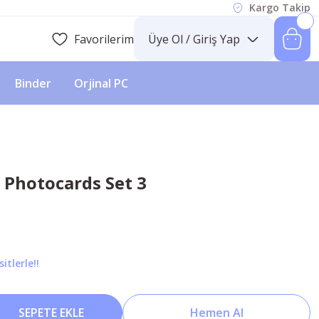
Kargo Takip
Favorilerim
Üye Ol / Giriş Yap
Binder
Orjinal PC
'' Photocards Set 3
itlerle!!
SEPETE EKLE
Hemen Al