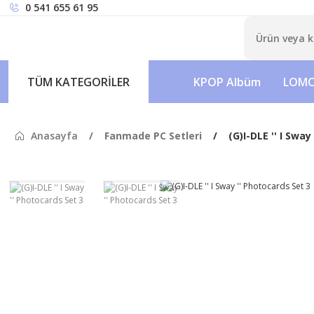
0 541 655 61 95
TÜM KATEGORİLER
KPOP Albüm
LOMO
Anasayfa
Fanmade PC Setleri
(G)I-DLE '' I Sway