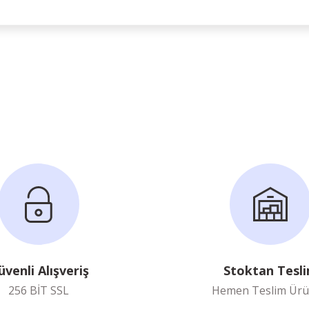
Ürün hakkında henüz soru sorulmamış.
Bu ürüne ilk yorumu siz yapın!
Yorum Yaz
Soru Sor
üvenli Alışveriş
Stoktan Tesl
256 BİT SSL
Hemen Teslim Ürü