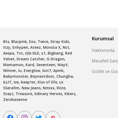
Kurumsal
Bts, Blacpink, Exo, Twice, Stray Kids,
Itzy, Enhypen, Ateez, Monsta X, Nct,
Hakkımızda
Aespa, Txt, (G)I-DLE, x1, Bigbang, Red
Velvet, Dream Catcher, G-Dragon,
Mesafeli Satı
Mamamoo, Kard, Seventeen, WayV,
Winner, Iu, Everglow, Got7, Apink,
Gizlilik ve Gü
Babymonster, Boynextdoor, Chungha,
ILLIT, Ive, Keep1er, Kiss of life, Le
SSerafim, New Jeans, Nmixx, Riize,
Stayc, Treasure, Xdinary Heroes, Xikers,
Zerobaseone