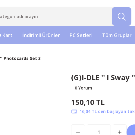
 Kart
İndirimli Ürünler
PC Setleri
Tüm Gruplar
 '' Photocards Set 3
(G)I-DLE '' I Sway 
0 Yorum
150,10 TL
16,04 TL den başlayan taks