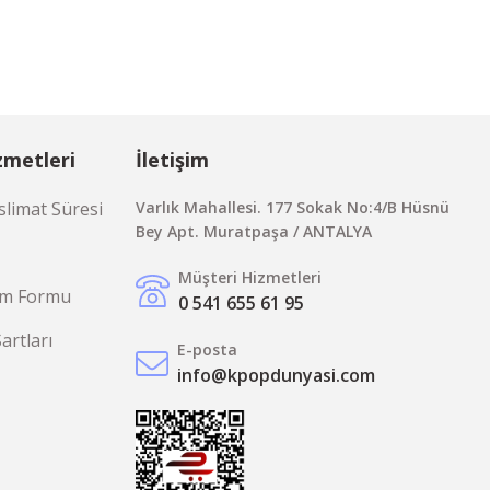
zmetleri
İletişim
limat Süresi
Varlık Mahallesi. 177 Sokak No:4/B Hüsnü
Bey Apt. Muratpaşa / ANTALYA
Müşteri Hizmetleri
rim Formu
0 541 655 61 95
Şartları
E-posta
info@kpopdunyasi.com