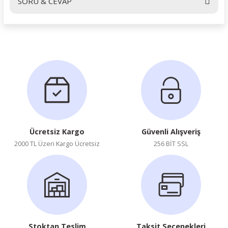
SORU & CEVAP
Yorum Yaz
Ürün hakkında henüz soru sorulmamış.
Soru Sor
Ücretsiz Kargo
Güvenli Alışveriş
2000 TL Üzeri Kargo Ücretsiz
256 BİT SSL
Stoktan Teslim
Taksit Seçenekleri