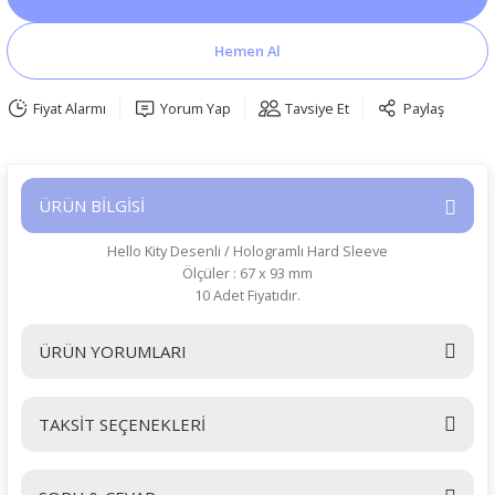
Hemen Al
Fiyat Alarmı
Yorum Yap
Tavsiye Et
Paylaş
ÜRÜN BİLGİSİ
Hello Kity Desenli / Hologramlı Hard Sleeve
Ölçüler : 67 x 93 mm
10 Adet Fiyatıdır.
ÜRÜN YORUMLARI
TAKSİT SEÇENEKLERİ
Bu ürüne ilk yorumu siz yapın!