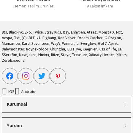
Hemen Teslim Ürünler
9 Taksit İmkanı
Bts, Blacpink, Exo, Twice, Stray Kids, Itzy, Enhypen, Ateez, Monsta X, Nct,
Aespa, Txt, (G)I-DLE, x1, Bigbang, Red Velvet, Dream Catcher, G-Dragon,
Mamamoo, Kard, Seventeen, WayV, Winner, Iu, Everglow, Got7, Apink,
Babymonster, Boynextdoor, Chungha, ILLIT, Ive, Keep1er, Kiss of life, Le
SSerafim, New Jeans, Nmixx, Riize, Stayc, Treasure, Xdinary Heroes, Xikers,
Zerobaseone
IOS
Android
Kurumsal
Yardım