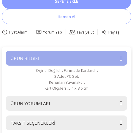
SEPETE EKLE
Hemen Al
Fiyat Alarmı
Yorum Yap
Tavsiye Et
Paylaş
ÜRÜN BİLGİSİ
Orjinal Değildir. Fanmade Kartlardır.
3 Adet PC Set.
Kenarları Yuvarlaktır.
Kart Ölçüleri : 5.4 x 8.6 cm
ÜRÜN YORUMLARI
TAKSİT SEÇENEKLERİ