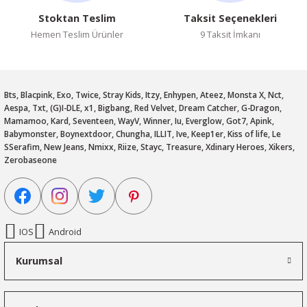
Stoktan Teslim
Taksit Seçenekleri
Hemen Teslim Ürünler
9 Taksit İmkanı
Bts, Blacpink, Exo, Twice, Stray Kids, Itzy, Enhypen, Ateez, Monsta X, Nct,
Aespa, Txt, (G)I-DLE, x1, Bigbang, Red Velvet, Dream Catcher, G-Dragon,
Mamamoo, Kard, Seventeen, WayV, Winner, Iu, Everglow, Got7, Apink,
Babymonster, Boynextdoor, Chungha, ILLIT, Ive, Keep1er, Kiss of life, Le
SSerafim, New Jeans, Nmixx, Riize, Stayc, Treasure, Xdinary Heroes, Xikers,
Zerobaseone
IOS
Android
Kurumsal