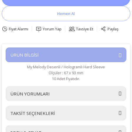
Hemen Al
Fiyat Alarmı
Yorum Yap
Tavsiye Et
Paylaş
ÜRÜN BİLGİSİ
My Melody Desenli / Hologramlı Hard Sleeve
Ölçüler : 67 x 93 mm
10 Adet Fiyatıdır.
ÜRÜN YORUMLARI
TAKSİT SEÇENEKLERİ
Bu ürüne ilk yorumu siz yapın!