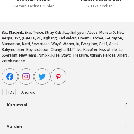
Hemen Teslim Ürünler
9 Taksit İmkanı
Bts, Blacpink, Exo, Twice, Stray Kids, Itzy, Enhypen, Ateez, Monsta X, Nct,
Aespa, Txt, (G)I-DLE, x1, Bigbang, Red Velvet, Dream Catcher, G-Dragon,
Mamamoo, Kard, Seventeen, WayV, Winner, Iu, Everglow, Got7, Apink,
Babymonster, Boynextdoor, Chungha, ILLIT, Ive, Keep1er, Kiss of life, Le
SSerafim, New Jeans, Nmixx, Riize, Stayc, Treasure, Xdinary Heroes, Xikers,
Zerobaseone
IOS
Android
Kurumsal
Yardım