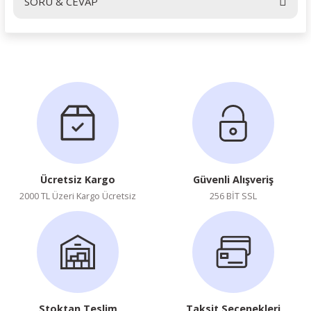
SORU & CEVAP
Yorum Yaz
Ürün hakkında henüz soru sorulmamış.
Soru Sor
Ücretsiz Kargo
Güvenli Alışveriş
2000 TL Üzeri Kargo Ücretsiz
256 BİT SSL
Stoktan Teslim
Taksit Seçenekleri