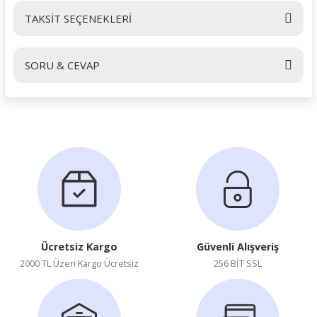
TAKSİT SEÇENEKLERİ
Bu ürüne ilk yorumu siz yapın!
SORU & CEVAP
Yorum Yaz
Ürün hakkında henüz soru sorulmamış.
Soru Sor
Ücretsiz Kargo
Güvenli Alışveriş
2000 TL Üzeri Kargo Ücretsiz
256 BİT SSL