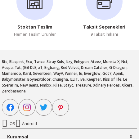
Stoktan Teslim
Taksit Seçenekleri
Hemen Teslim Ürünler
9 Taksit İmkanı
Bts, Blacpink, Exo, Twice, Stray Kids, Itzy, Enhypen, Ateez, Monsta X, Nct,
Aespa, Txt, (G)I-DLE, x1, Bigbang, Red Velvet, Dream Catcher, G-Dragon,
Mamamoo, Kard, Seventeen, WayV, Winner, Iu, Everglow, Got7, Apink,
Babymonster, Boynextdoor, Chungha, ILLIT, Ive, Keep1er, Kiss of life, Le
SSerafim, New Jeans, Nmixx, Riize, Stayc, Treasure, Xdinary Heroes, Xikers,
Zerobaseone
IOS
Android
Kurumsal