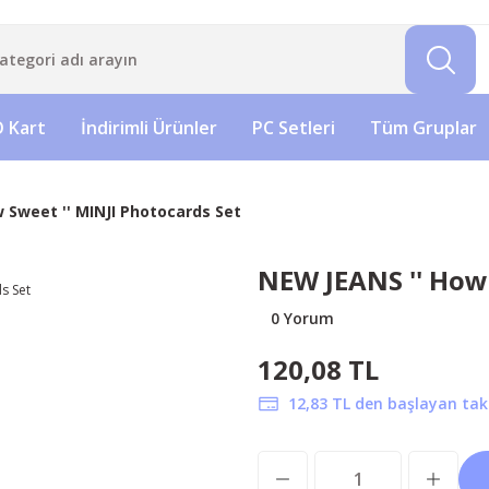
 Kart
İndirimli Ürünler
PC Setleri
Tüm Gruplar
 Sweet '' MINJI Photocards Set
NEW JEANS '' How 
0 Yorum
120,08 TL
12,83 TL den başlayan taks