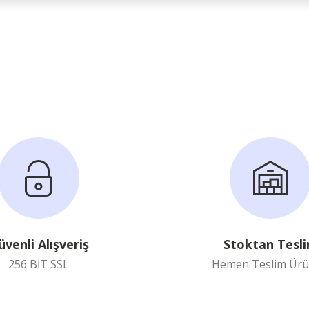
Ürün hakkında henüz soru sorulmamış.
Bu ürüne ilk yorumu siz yapın!
Yorum Yaz
Soru Sor
üvenli Alışveriş
Stoktan Tesl
256 BİT SSL
Hemen Teslim Ürü