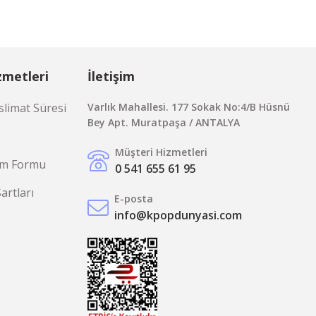
zmetleri
İletişim
limat Süresi
Varlık Mahallesi. 177 Sokak No:4/B Hüsnü
Bey Apt. Muratpaşa / ANTALYA
Müşteri Hizmetleri
rim Formu
0 541 655 61 95
Şartları
E-posta
info@kpopdunyasi.com