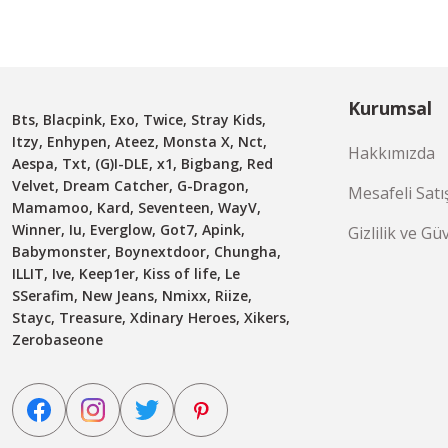
Kurumsal
Bts, Blacpink, Exo, Twice, Stray Kids,
Itzy, Enhypen, Ateez, Monsta X, Nct,
Hakkımızda
Aespa, Txt, (G)I-DLE, x1, Bigbang, Red
Velvet, Dream Catcher, G-Dragon,
Mesafeli Satı
Mamamoo, Kard, Seventeen, WayV,
Winner, Iu, Everglow, Got7, Apink,
Gizlilik ve Gü
Babymonster, Boynextdoor, Chungha,
ILLIT, Ive, Keep1er, Kiss of life, Le
SSerafim, New Jeans, Nmixx, Riize,
Stayc, Treasure, Xdinary Heroes, Xikers,
Zerobaseone