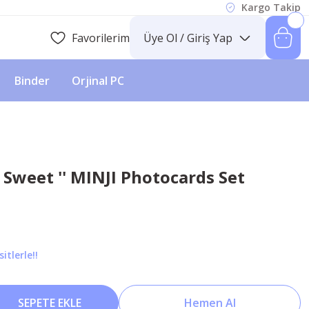
Kargo Takip
Favorilerim
Üye Ol / Giriş Yap
Binder
Orjinal PC
Sweet '' MINJI Photocards Set
itlerle!!
SEPETE EKLE
Hemen Al