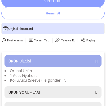
SEPETE EKLE
Hemen Al
Orijinal Photocard
Fiyat Alarmı
Yorum Yap
Tavsiye Et
Paylaş
ÜRÜN BİLGİSİ
Orjinal Ürün.
1 Adet Fiyatıdır.
Koruyucu (Sleeve) ile gönderilir.
ÜRÜN YORUMLARI