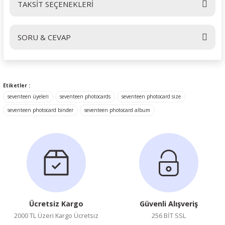
TAKSİT SEÇENEKLERİ
Bu ürüne ilk yorumu siz yapın!
SORU & CEVAP
Yorum Yaz
Ürün hakkında henüz soru sorulmamış.
Etiketler :
seventeen üyeleri
seventeen photocards
seventeen photocard size
Soru Sor
seventeen photocard binder
seventeen photocard album
Ücretsiz Kargo
Güvenli Alışveriş
2000 TL Üzeri Kargo Ücretsiz
256 BİT SSL