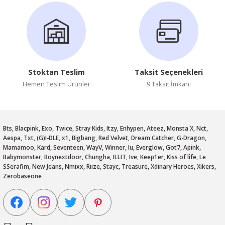
Stoktan Teslim
Taksit Seçenekleri
Hemen Teslim Ürünler
9 Taksit İmkanı
Bts, Blacpink, Exo, Twice, Stray Kids, Itzy, Enhypen, Ateez, Monsta X, Nct,
Aespa, Txt, (G)I-DLE, x1, Bigbang, Red Velvet, Dream Catcher, G-Dragon,
Mamamoo, Kard, Seventeen, WayV, Winner, Iu, Everglow, Got7, Apink,
Babymonster, Boynextdoor, Chungha, ILLIT, Ive, Keep1er, Kiss of life, Le
SSerafim, New Jeans, Nmixx, Riize, Stayc, Treasure, Xdinary Heroes, Xikers,
Zerobaseone