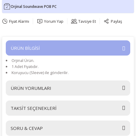
Orjinal Soundwave POB PC
Fiyat Alarmı
Yorum Yap
Tavsiye Et
Paylaş
ÜRÜN BİLGİSİ
Orjinal Ürün.
1 Adet Fiyatıdır.
Koruyucu (Sleeve) ile gönderilir.
ÜRÜN YORUMLARI
TAKSİT SEÇENEKLERİ
Bu ürüne ilk yorumu siz yapın!
SORU & CEVAP
Yorum Yaz