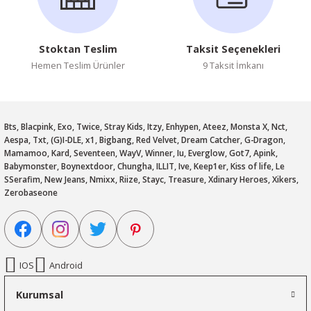
Stoktan Teslim
Taksit Seçenekleri
Hemen Teslim Ürünler
9 Taksit İmkanı
Bts, Blacpink, Exo, Twice, Stray Kids, Itzy, Enhypen, Ateez, Monsta X, Nct,
Aespa, Txt, (G)I-DLE, x1, Bigbang, Red Velvet, Dream Catcher, G-Dragon,
Mamamoo, Kard, Seventeen, WayV, Winner, Iu, Everglow, Got7, Apink,
Babymonster, Boynextdoor, Chungha, ILLIT, Ive, Keep1er, Kiss of life, Le
SSerafim, New Jeans, Nmixx, Riize, Stayc, Treasure, Xdinary Heroes, Xikers,
Zerobaseone
IOS
Android
Kurumsal