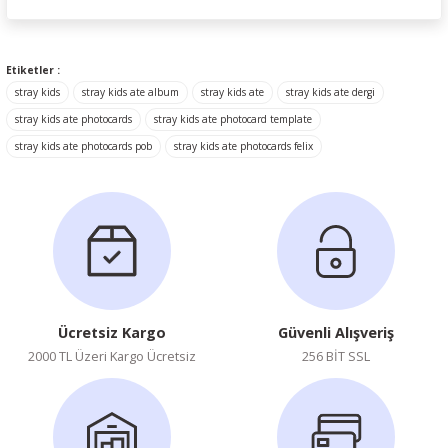
Ürün hakkında henüz soru sorulmamış.
Etiketler :
stray kids
stray kids ate album
stray kids ate
stray kids ate dergi
Soru Sor
stray kids ate photocards
stray kids ate photocard template
stray kids ate photocards pob
stray kids ate photocards felix
Ücretsiz Kargo
Güvenli Alışveriş
2000 TL Üzeri Kargo Ücretsiz
256 BİT SSL