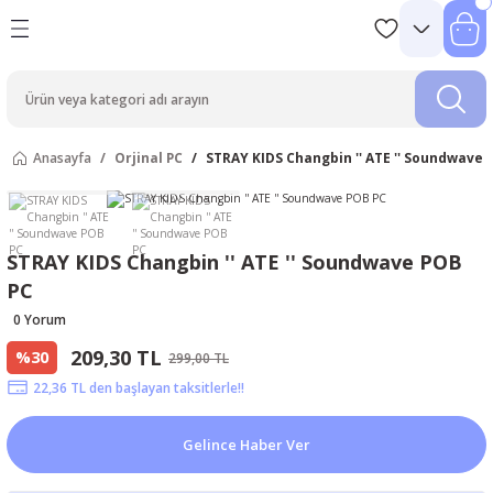
Anasayfa
Orjinal PC
STRAY KIDS Changbin '' ATE '' Soundwave 
STRAY KIDS Changbin '' ATE '' Soundwave POB
PC
0 Yorum
209,30 TL
%30
299,00 TL
22,36 TL den başlayan taksitlerle!!
Gelince Haber Ver