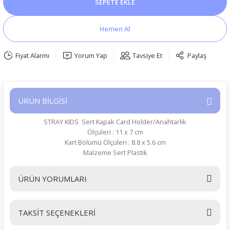
SEPETE EKLE
Hemen Al
Fiyat Alarmı
Yorum Yap
Tavsiye Et
Paylaş
ÜRÜN BİLGİSİ
STRAY KIDS Sert Kapak Card Holder/Anahtarlık
Ölçüleri : 11 x 7 cm
Kart Bölümü Ölçüleri : 8.8 x 5.6 cm
Malzeme Sert Plastik
ÜRÜN YORUMLARI
TAKSİT SEÇENEKLERİ
Bu ürüne ilk yorumu siz yapın!