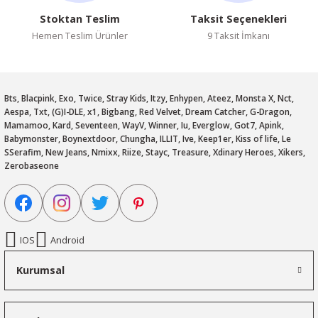
Stoktan Teslim
Taksit Seçenekleri
Hemen Teslim Ürünler
9 Taksit İmkanı
Bts, Blacpink, Exo, Twice, Stray Kids, Itzy, Enhypen, Ateez, Monsta X, Nct,
Aespa, Txt, (G)I-DLE, x1, Bigbang, Red Velvet, Dream Catcher, G-Dragon,
Mamamoo, Kard, Seventeen, WayV, Winner, Iu, Everglow, Got7, Apink,
Babymonster, Boynextdoor, Chungha, ILLIT, Ive, Keep1er, Kiss of life, Le
SSerafim, New Jeans, Nmixx, Riize, Stayc, Treasure, Xdinary Heroes, Xikers,
Zerobaseone
IOS
Android
Kurumsal