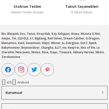
Stoktan Teslim
Taksit Seçenekleri
Hemen Teslim Ürünler
9 Taksit İmkanı
Bts, Blacpink, Exo, Twice, Stray Kids, Itzy, Enhypen, Ateez, Monsta X, Nct,
Aespa, Txt, (G)I-DLE, x1, Bigbang, Red Velvet, Dream Catcher, G-Dragon,
Mamamoo, Kard, Seventeen, WayV, Winner, Iu, Everglow, Got7, Apink,
Babymonster, Boynextdoor, Chungha, ILLIT, Ive, Keep1er, Kiss of life, Le
SSerafim, New Jeans, Nmixx, Riize, Stayc, Treasure, Xdinary Heroes, Xikers,
Zerobaseone
IOS
Android
Kurumsal