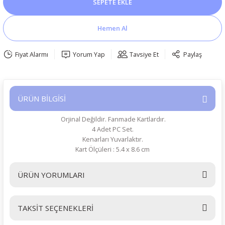
SEPETE EKLE
Hemen Al
Fiyat Alarmı
Yorum Yap
Tavsiye Et
Paylaş
ÜRÜN BİLGİSİ
Orjinal Değildir. Fanmade Kartlardır.
4 Adet PC Set.
Kenarları Yuvarlaktır.
Kart Ölçüleri : 5.4 x 8.6 cm
ÜRÜN YORUMLARI
TAKSİT SEÇENEKLERİ
Bu ürüne ilk yorumu siz yapın!