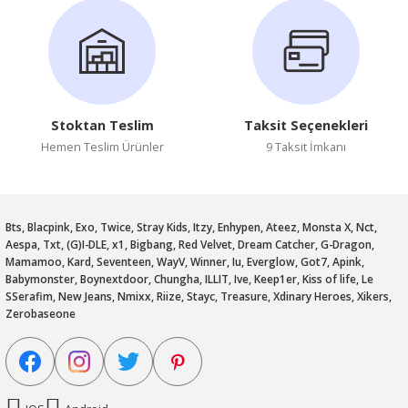
Stoktan Teslim
Taksit Seçenekleri
Hemen Teslim Ürünler
9 Taksit İmkanı
Bts, Blacpink, Exo, Twice, Stray Kids, Itzy, Enhypen, Ateez, Monsta X, Nct,
Aespa, Txt, (G)I-DLE, x1, Bigbang, Red Velvet, Dream Catcher, G-Dragon,
Mamamoo, Kard, Seventeen, WayV, Winner, Iu, Everglow, Got7, Apink,
Babymonster, Boynextdoor, Chungha, ILLIT, Ive, Keep1er, Kiss of life, Le
SSerafim, New Jeans, Nmixx, Riize, Stayc, Treasure, Xdinary Heroes, Xikers,
Zerobaseone