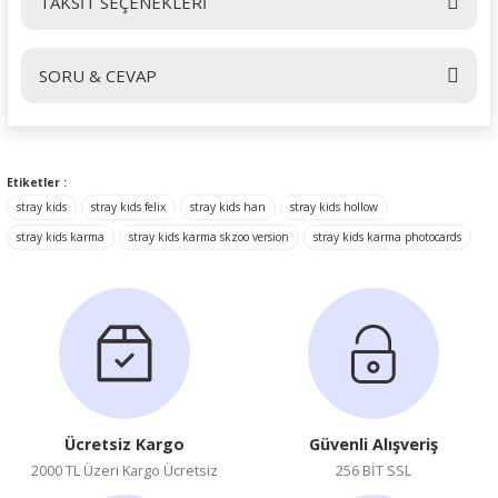
TAKSİT SEÇENEKLERİ
Bu ürüne ilk yorumu siz yapın!
SORU & CEVAP
Yorum Yaz
Ürün hakkında henüz soru sorulmamış.
Etiketler :
stray kids
stray kids felix
stray kids han
stray kids hollow
Soru Sor
stray kids karma
stray kids karma skzoo version
stray kids karma photocards
Ücretsiz Kargo
Güvenli Alışveriş
2000 TL Üzeri Kargo Ücretsiz
256 BİT SSL