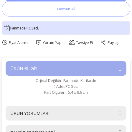
Hemen Al
Fanmade PC Seti.
Fiyat Alarmı
Yorum Yap
Tavsiye Et
Paylaş
ÜRÜN BİLGİSİ
Orjinal Değildir. Fanmade Kartlardır.
4 Adet PC Set.
Kart Ölçüleri : 5.4 x 8.6 cm
ÜRÜN YORUMLARI